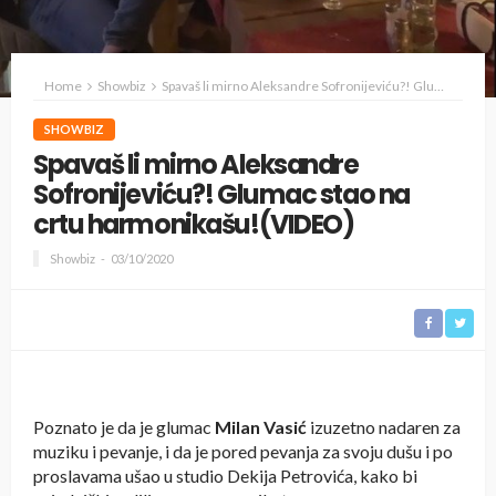
Home
Showbiz
Spavaš li mirno Aleksandre Sofronijeviću?! Glumac stao na crtu harmonikašu!(VIDEO)
SHOWBIZ
Spavaš li mirno Aleksandre
Sofronijeviću?! Glumac stao na
crtu harmonikašu!(VIDEO)
Showbiz
03/10/2020
Poznato je da je glumac
Milan Vasić
izuzetno nadaren za
muziku i pevanje, i da je pored pevanja za svoju dušu i po
proslavama ušao u studio Dekija Petrovića, kako bi