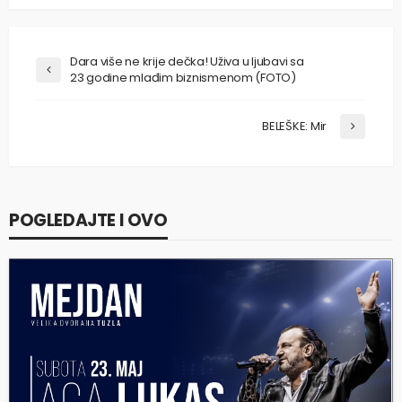
Dara više ne krije dečka! Uživa u ljubavi sa
23 godine mlađim biznismenom (FOTO)
BELEŠKE: Mir
POGLEDAJTE I OVO