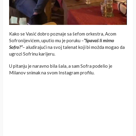
Kako se Vasić dobro poznaje sa šefom orkestra, Acom
Sofronijevićem, uputio mu je poruku –
”Spavaš li mirno
Sofro?”
– aludirajući na svoj talenat koji bi možda mogao da
ugrozi Sofrinu karijeru.
U pitanju je naravno bila šala, a sam Sofra podelio je
Milanov snimak na svom Instagram profilu.