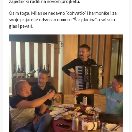
zajednički radili na novom projketu.
Osim toga, Milan se nedavno ”dohvatio” i harmonike i za
svoje prijatelje odsvirao numeru ”Šar planina” a svi su u
glas i pevali.