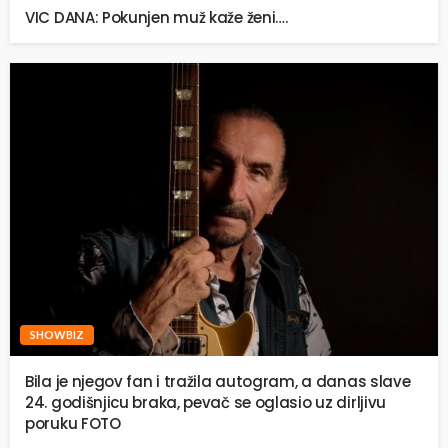
VIC DANA: Pokunjen muž kaže ženi….
SHOWBIZ
Bila je njegov fan i tražila autogram, a danas slave
24. godišnjicu braka, pevač se oglasio uz dirljivu
poruku FOTO