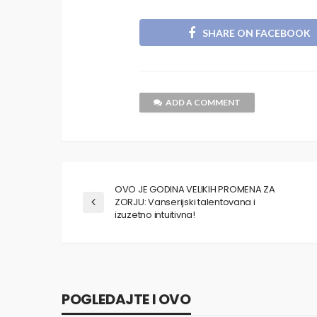
SHARE ON FACEBOOK
ADD A COMMENT
OVO JE GODINA VELIKIH PROMENA ZA
ZORJU: Vanserijski talentovana i
izuzetno intuitivna!
POGLEDAJTE I OVO