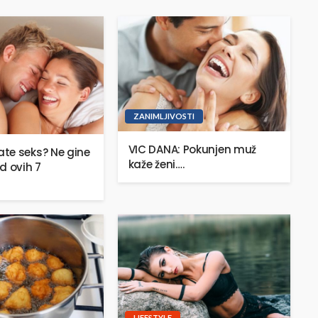
ZANIMLJIVOSTI
VIC DANA: Pokunjen muž
te seks? Ne gine
kaže ženi….
d ovih 7
LIFESTYLE