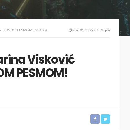
a sve NOVOM PESMOM! (VIDEO)
Mar. 01, 2022 at 3:13 pm
rina Visković
VOM PESMOM!