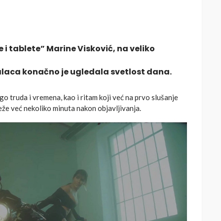
i tablete” Marine Visković
, na veliko
šalaca konačno je ugledala svetlost dana.
go truda i vremena, kao i ritam koji već na prvo slušanje
reže već nekoliko minuta nakon objavljivanja.