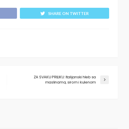
SHARE ON TWITTER
ZA SVAKU PRILIKU: Italijanski hleb sa
maslinama, sirom i kulenom