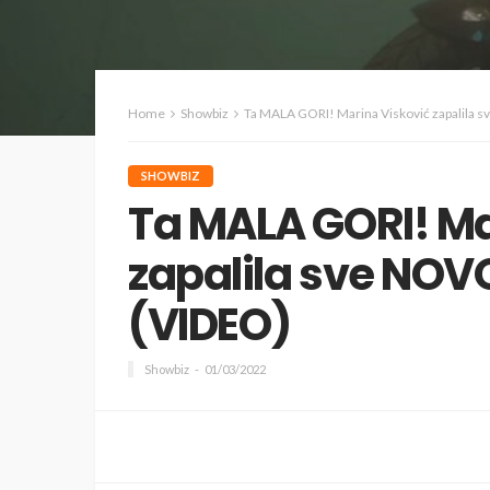
Home
Showbiz
Ta MALA GORI! Marina Visković zapalil
SHOWBIZ
Ta MALA GORI! Ma
zapalila sve NO
(VIDEO)
Showbiz
01/03/2022