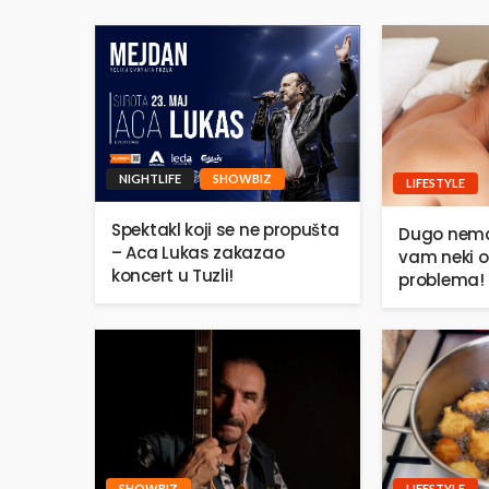
NIGHTLIFE
SHOWBIZ
LIFESTYLE
Spektakl koji se ne propušta
Dugo nema
– Aca Lukas zakazao
vam neki o
koncert u Tuzli!
problema!
SHOWBIZ
LIFESTYLE