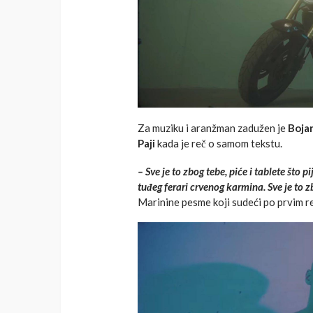
Za muziku i aranžman zadužen je
Bojan
Paji
kada je reč o samom tekstu.
– Sve je to zbog tebe, piće i tablete što 
tuđeg ferari crvenog karmina. Sve je to 
Marinine pesme koji sudeći po prvim re