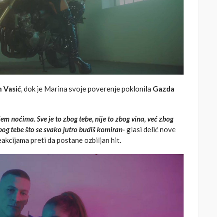
 Vasić
, dok je Marina svoje poverenje poklonila
Gazda
pijem noćima. Sve je to zbog tebe, nije to zbog vina, već zbog
zbog tebe što se svako jutro budiš komiran-
glasi delić nove
akcijama preti da postane ozbiljan hit.