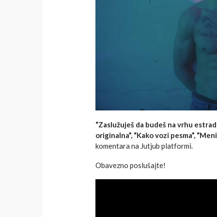
“Zaslužuješ da budeš na vrhu estrade
originalna”, “Kako vozi pesma”, “Meni
komentara na Jutjub platformi.
Obavezno poslušajte!