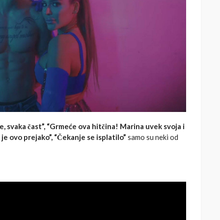
, svaka čast”, “Grmeće ova hitčina! Marina uvek svoja i
 je ovo prejako”, “Čekanje se isplatilo”
samo su neki od