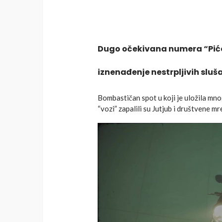
Dugo očekivana numera “Piće 
iznenađenje nestrpljivih slu
Bombastičan spot u koji je uložila mno
“vozi” zapalili su Jutjub i društvene m