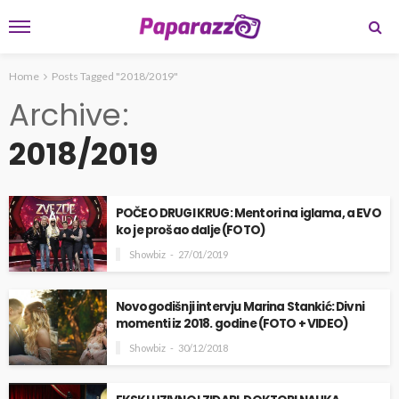
Home
Posts Tagged "2018/2019"
Archive
2018/2019
POČEO DRUGI KRUG: Mentori na iglama, a EVO
ko je prošao dalje (FOTO)
Showbiz
27/01/2019
Novogodišnji intervju Marina Stankić: Divni
momenti iz 2018. godine (FOTO + VIDEO)
Showbiz
30/12/2018