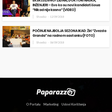
EKSKLUZIVNO! ZIDARI, DOKTORI NAUKA,
INŽENJERI – Evo ko su novi kandidati šoua
“Nikad nije kasno” (VIDEO)
Showbiz
12/09/2018
POČINJE NAJBOLJA SEZONA IKAD: Žiri “Zvezda
Granda” na radnom sastanku (FOTO)
Showbiz
06/09/2018
O Portalu
Marketing
Uslovi Korištenja