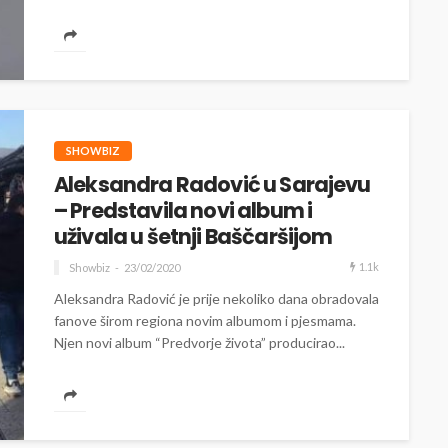
karantinskim izvođenjem pesme "Ljubavi moja". Ali
pored...
SHOWBIZ
Aleksandra Radović u Sarajevu
– Predstavila novi album i
uživala u šetnji Baščaršijom
1.1k
Showbiz
23/02/2020
Aleksandra Radović je prije nekoliko dana obradovala
fanove širom regiona novim albumom i pjesmama.
Njen novi album “Predvorje života” producirao...