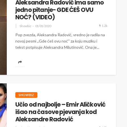
Aleksandra Radović ima samo
jedno pitanje- GDE ĆEŠ OVU
NOĆ? (VIDEO)
1.2k
Showbiz
01/01/2020
Pop zvezda, Aleksandra Radović, vredno je radila na
novoj pesmi ,,Gde ćeš ovu noć'' za koju muziku i
tekst potpisuje Aleksandra Milutinović. Ona je...
SHOWBIZ
Učio od najbolje – Emir Aličković
išao na časove pjevanja kod
Aleksandre Radović