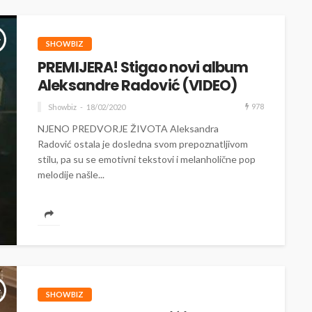
SHOWBIZ
PREMIJERA! Stigao novi album
Aleksandre Radović (VIDEO)
978
Showbiz
18/02/2020
NJENO PREDVORJE ŽIVOTA Aleksandra
Radović ostala je dosledna svom prepoznatljivom
stilu, pa su se emotivni tekstovi i melanholične pop
melodije našle...
SHOWBIZ