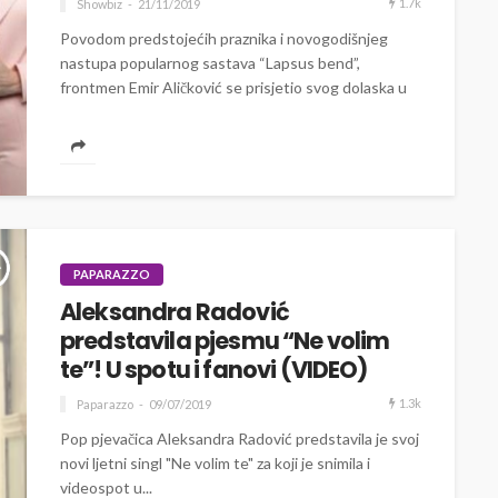
1.7k
Showbiz
21/11/2019
Povodom predstojećih praznika i novogodišnjeg
nastupa popularnog sastava “Lapsus bend”,
frontmen Emir Aličković se prisjetio svog dolaska u
Beograd, te...
PAPARAZZO
Aleksandra Radović
predstavila pjesmu “Ne volim
te”! U spotu i fanovi (VIDEO)
1.3k
Paparazzo
09/07/2019
Pop pjevačica Aleksandra Radović predstavila je svoj
novi ljetni singl "Ne volim te" za koji je snimila i
videospot u...