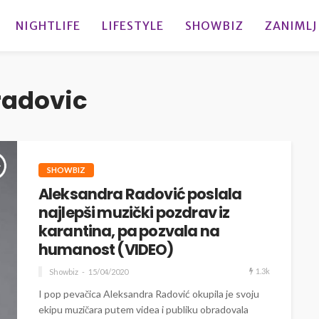
NIGHTLIFE
LIFESTYLE
SHOWBIZ
ZANIMLJ
radovic
SHOWBIZ
Aleksandra Radović poslala
najlepši muzički pozdrav iz
karantina, pa pozvala na
humanost (VIDEO)
1.3k
Showbiz
15/04/2020
I pop pevačica Aleksandra Radović okupila je svoju
ekipu muzičara putem videa i publiku obradovala