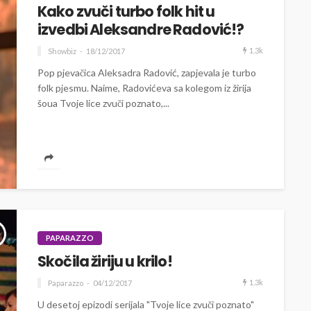
Kako zvuči turbo folk hit u
izvedbi Aleksandre Radović!?
1.3k
Showbiz
18/12/2017
Pop pjevačica Aleksadra Radović, zapjevala je turbo
folk pjesmu. Naime, Radovićeva sa kolegom iz žirija
šoua Tvoje lice zvuči poznato,...
PAPARAZZO
Skočila žiriju u krilo!
1.3k
Paparazzo
04/12/2017
U desetoj epizodi serijala "Tvoje lice zvuči poznato"