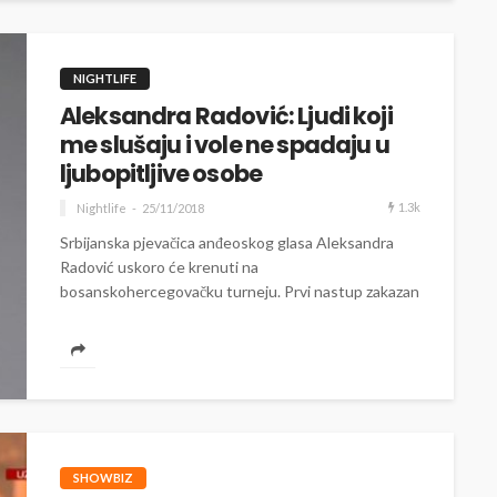
NIGHTLIFE
Aleksandra Radović: Ljudi koji
me slušaju i vole ne spadaju u
ljubopitljive osobe
1.3k
Nightlife
25/11/2018
Srbijanska pjevačica anđeoskog glasa Aleksandra
Radović uskoro će krenuti na
bosanskohercegovačku turneju. Prvi nastup zakazan
je za 24. novembar u...
SHOWBIZ