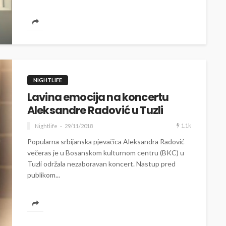
NIGHTLIFE
Lavina emocija na koncertu
Aleksandre Radović u Tuzli
1.1k
Nightlife
29/11/2018
Popularna srbijanska pjevačica Aleksandra Radović
večeras je u Bosanskom kulturnom centru (BKC) u
Tuzli održala nezaboravan koncert. Nastup pred
publikom...