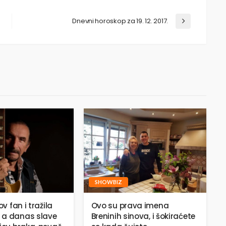
Dnevni horoskop za 19. 12. 2017.
SHOWBIZ
ov fan i tražila
Ovo su prava imena
 a danas slave
Breninih sinova, i šokiraćete