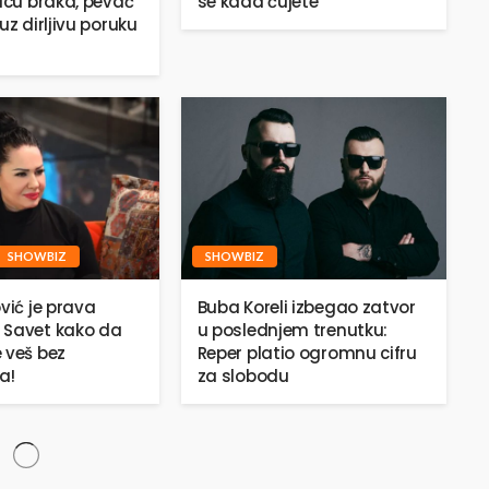
jicu braka, pevač
se kada čujete
uz dirljivu poruku
SHOWBIZ
SHOWBIZ
vić je prava
Buba Koreli izbegao zatvor
 Savet kako da
u poslednjem trenutku:
 veš bez
Reper platio ogromnu cifru
a!
za slobodu