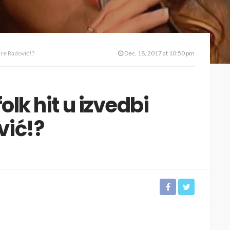
dre Radović!?
Dec. 18, 2017 at 10:50 pm
olk hit u izvedbi
vić!?