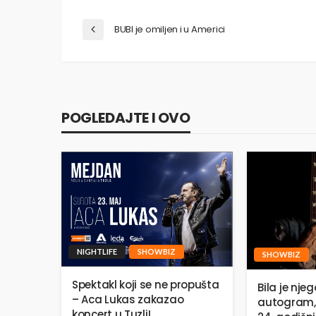
BUBI je omiljen i u Americi
POGLEDAJTE I OVO
NIGHTLIFE
SHOWBIZ
SHOWBIZ
Spektakl koji se ne propušta
Bila je njeg
– Aca Lukas zakazao
autogram,
koncert u Tuzli!