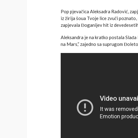
Pop pjevačica Aleksadra Radović, zapj
iz žirija šoua Tvoje lice zvuči poznat
zapjevala Đoganijev hit iz devedeseti
Aleksandra je na kratko postala Slađa
na Mars,” zajedno sa suprugom Đoleto