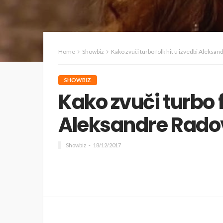
Home
Showbiz
Kako zvuči turbo folk hit u izvedbi Aleksan
SHOWBIZ
Kako zvuči turbo f
Aleksandre Rado
Showbiz
18/12/2017