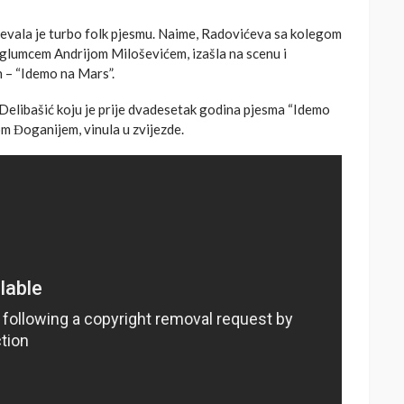
evala je turbo folk pjesmu. Naime, Radovićeva sa kolegom
o, glumcem Andrijom Miloševićem, izašla na scenu i
h – “Idemo na Mars”.
 Delibašić koju je prije dvadesetak godina pjesma “Idemo
m Đoganijem, vinula u zvijezde.