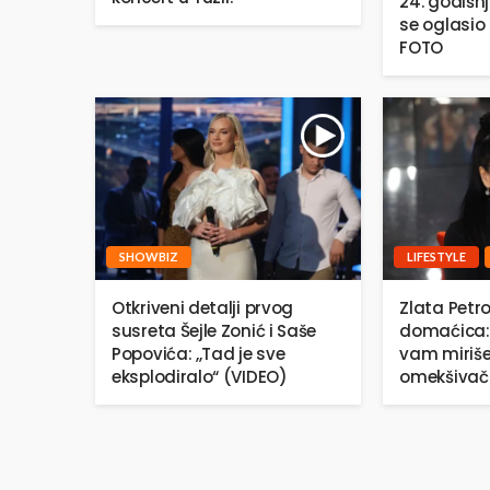
24. godišn
se oglasio 
FOTO
SHOWBIZ
LIFESTYLE
Otkriveni detalji prvog
Zlata Petro
susreta Šejle Zonić i Saše
domaćica:
Popovića: ,,Tad je sve
vam miriše
eksplodiralo“ (VIDEO)
omekšivač