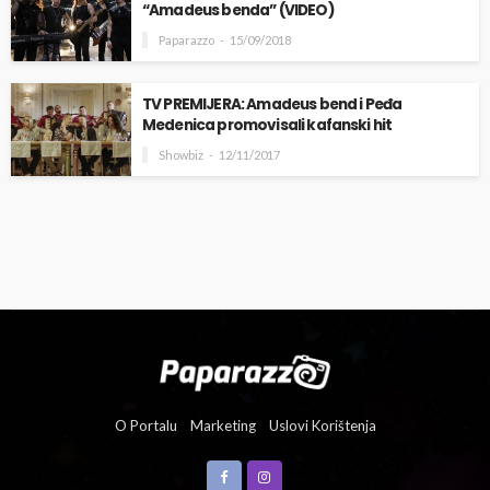
“Amadeus benda” (VIDEO)
Paparazzo
15/09/2018
TV PREMIJERA: Amadeus bend i Peđa
Medenica promovisali kafanski hit
Showbiz
12/11/2017
O Portalu
Marketing
Uslovi Korištenja