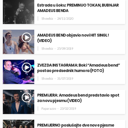
Estrada u šoku: PREMINUO TOKAN, BUBNJAR
AMADEUS BENDA
Showbiz
24/11/2020
AMADEUS BEND objavio novi HIT SINGL!
(VIDEO)
Showbiz
25/09/2019
ZVEZDA INSTAGRAMA: Boki “Amadeus bend”
postao predsednik humora (FOTO)
Showbiz
31/07/2019
PREMIJERA: Amadeus bend predstavio spot
za novu pjesmu (VIDEO)
Paparazzo
23/02/2019
PREMIJERNO poslušajte dve nove pjesme