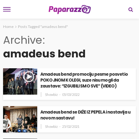
Home
Posts Tagged "amadeus bend"
Archive
amadeus bend
Amadeus bend promociju pesme posvetio
POKOJNOM KOLEGI, suze nisu mogli da
zaustave: “IZGUBILI SMO SVE” (VIDEO)
Showbiz
05/03/2022
Amadeus bend se DIŽE IZ PEPELA i nastavlja u
novom sastavu!
Showbiz
25/02/2021