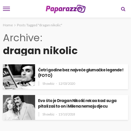
Home
Posts Tagged "dragan nikolic"
Archive
dragan nikolic
Četri godine bez najveće glumačke legende!
(FOTO)
Showbiz
12/03/2020
Evo što je Dragan Nikolić rekao kad su ga
pitali zašto on i Milena nemaju djecu
Showbiz
15/10/2018