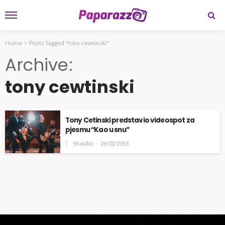
Home
Posts Tagged "tony cewtinski"
Archive
tony cewtinski
Tony Cetinski predstavio videospot za
pjesmu “Kao u snu”
Showbiz
26/02/2018