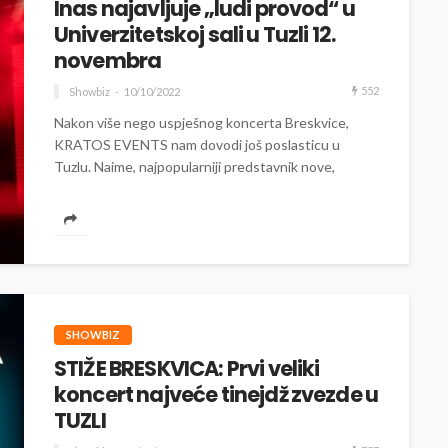
Inas najavljuje „ludi provod“ u
Univerzitetskoj sali u Tuzli 12.
novembra
552
Showbiz
10/10/2022
Nakon više nego uspješnog koncerta Breskvice,
KRATOS EVENTS nam dovodi još poslasticu u
Tuzlu. Naime, najpopularniji predstavnik nove,
mladegeneracije BH...
SHOWBIZ
STIŽE BRESKVICA: Prvi veliki
koncert najveće tinejdž zvezde u
TUZLI