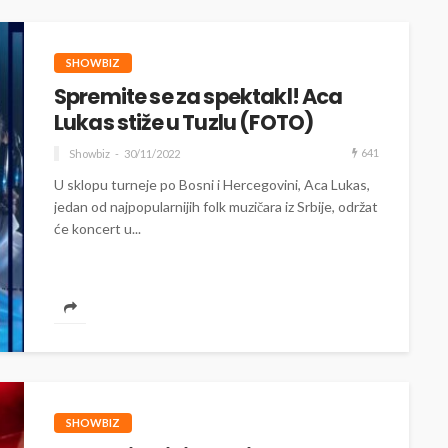
SHOWBIZ
Spremite se za spektakl! Aca
Lukas stiže u Tuzlu (FOTO)
641
Showbiz
30/11/2022
U sklopu turneje po Bosni i Hercegovini, Aca Lukas,
jedan od najpopularnijih folk muzičara iz Srbije, održat
će koncert u...
SHOWBIZ