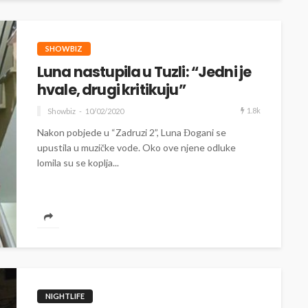
SHOWBIZ
Luna nastupila u Tuzli: “Jedni je
hvale, drugi kritikuju”
1.8k
Showbiz
10/02/2020
Nakon pobjede u “Zadruzi 2”, Luna Đogani se
upustila u muzičke vode. Oko ove njene odluke
lomila su se koplja...
NIGHTLIFE