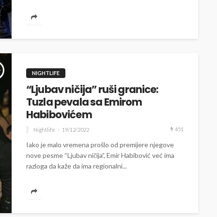
NIGHTLIFE
“Ljubav ničija” ruši granice:
Tuzla pevala sa Emirom
Habibovićem
451
Nightlife
19/12/2022
Iako je malo vremena prošlo od premijere njegove
nove pesme “Ljubav ničija”, Emir Habibović već ima
razloga da kaže da ima regionalni...