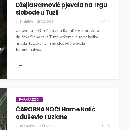
Džejla Ramović pjevala na Trgu
slobode u Tuzli
1.3k
Nightlife
29/12/2019
U povodu 100. rođendana Radničko-sportskog
društva Sloboda iz Tuzle večeras je za nekoliko
hiljada Tuzlaka na Trgu slobode pjevala
fenomenalna...
PAPARAZZO
ČAROBNA NOĆ! Hame Nalić
oduševio Tuzlane
1.4k
Paparazzo
20/12/2019