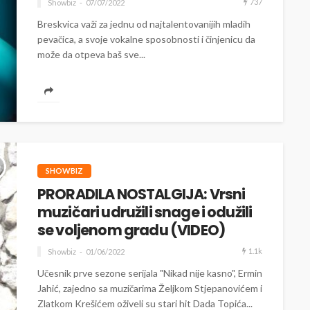
737
Showbiz
07/07/2022
Breskvica važi za jednu od najtalentovanijih mladih
pevačica, a svoje vokalne sposobnosti i činjenicu da
može da otpeva baš sve...
SHOWBIZ
PRORADILA NOSTALGIJA: Vrsni
muzičari udružili snage i odužili
se voljenom gradu (VIDEO)
1.1k
Showbiz
01/06/2022
Učesnik prve sezone serijala "Nikad nije kasno", Ermin
Jahić, zajedno sa muzičarima Željkom Stjepanovićem i
Zlatkom Krešićem oživeli su stari hit Dada Topića...