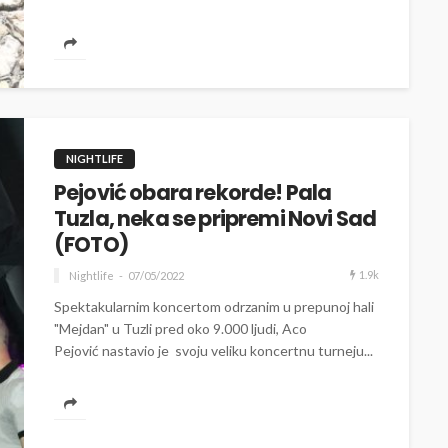
NIGHTLIFE
Pejović obara rekorde! Pala
Tuzla, neka se pripremi Novi Sad
(FOTO)
1.9k
Nightlife
07/05/2022
Spektakularnim koncertom odrzanim u prepunoj hali
"Mejdan" u Tuzli pred oko 9.000 ljudi, Aco
Pejović nastavio je svoju veliku koncertnu turneju...