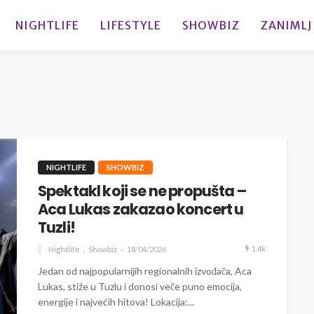
NIGHTLIFE
LIFESTYLE
SHOWBIZ
ZANIMLJ
NIGHTLIFE
SHOWBIZ
Spektakl koji se ne propušta –
Aca Lukas zakazao koncert u
Tuzli!
1.4k
Nightlife
Showbiz
18/04/2026
Jedan od najpopularnijih regionalnih izvođača, Aca
Lukas, stiže u Tuzlu i donosi veče puno emocija,
energije i najvećih hitova! Lokacija:...