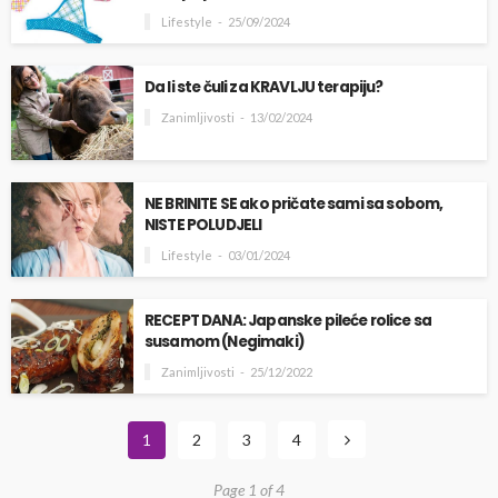
Lifestyle
25/09/2024
Da li ste čuli za KRAVLJU terapiju?
Zanimljivosti
13/02/2024
NE BRINITE SE ako pričate sami sa sobom,
NISTE POLUDJELI
Lifestyle
03/01/2024
RECEPT DANA: Japanske pileće rolice sa
susamom (Negimaki)
Zanimljivosti
25/12/2022
1
2
3
4
Page 1 of 4