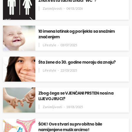
Znate li šta tačno znači “WC”?
Zanimljivosti
04/01/2026
10 imena latinskog porijekla sa snažnim
značenjem
Lifestyle
03/07/2025
Šta žene do 30. godine moraju da znaju?
Lifestyle
22/03/2025
Zbog čega se VJENČANI PRSTEN nosi na
LIJEVOJ RUCI?
Zanimljivosti
18/01/2025
ŠOK! Ove stvari su prvobitno bile
namijenjene muškarcima!