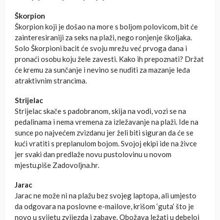
Škorpion
Škorpion koji je došao na more s boljom polovicom, bit će
zainteresiraniji za seks na plaži, nego ronjenje školjaka.
Solo Škorpioni bacit će svoju mrežu već prvoga dana i
pronaći osobu koju žele zavesti. Kako ih prepoznati? Držat
će kremu za sunčanje i nevino se nuditi za mazanje leđa
atraktivnim strancima.
Strijelac
Strijelac skače s padobranom, skija na vodi, vozi se na
pedalinama i nema vremena za izležavanje na plaži. Ide na
sunce po najvećem zvizdanu jer želi biti siguran da će se
kući vratiti s preplanulom bojom. Svojoj ekipi ide na živce
jer svaki dan predlaže novu pustolovinu u novom
mjestu,piše Zadovoljna.hr.
Jarac
Jarac ne može ni na plažu bez svojeg laptopa, ali umjesto
da odgovara na poslovne e-mailove, krišom ‘guta’ što je
novo u svijetu zvijezda i zabave. Obožava ležati u debeloj