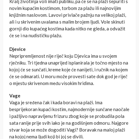
Kralj životinja voli imati publiku, pa će se na plaži šepuriti s
novim kupaćim kostimom, torbom za plažu ili najnovijim
knjižnim naslovom. Lavovi privlače pažnju na velikoj plaži,
ali i u skrivenim uvalama s malim brojem ljudi. Vole skinuti
gornji dio kupaćeg kostima kada nitko ne gleda, a odvažit
će se i na nudističku plažu.
Djevice
Nepripremljenost nije riječ koju Djevica ima u svojem
rječniku. Tri tjedna unaprijed isplanirala je točno mjesto na
kojoj će se sunčati, kreme koje će nanijeti, i ručnik na kojem
će se odmarati. U moru može provesti sate dok god je riječ
o mjestu skrivenom među visokim hridima.
Vage
Vaga je sređena čak i kada boravi na plaži. Ima
besprijekoran kupaći kostim, najmodernije sunčane naočale
i pažljivo napravljenu frizuru zbog koje se probudila pola
sata ranije prije svih iako je na godišnjem odmoru. Najgore
stvar koja se može dogoditi Vagi? Boravak na maloj plaži
na kojoj nema ljudi koji bi joj se divili.