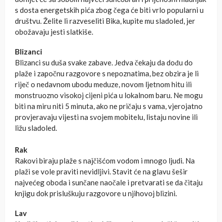
s dosta energetskih pića zbog čega će biti vrlo popularni u
društvu. Želite li razveseliti Bika, kupite mu sladoled, jer
obožavaju jesti slatkiše.
Blizanci
Blizanci su duša svake zabave. Jedva čekaju da dođu do
plaže i započnu razgovore s nepoznatima, bez obzira je li
riječ o nedavnom ubodu meduze, novom ljetnom hitu ili
monstruozno visokoj cijeni pića u lokalnom baru. Ne mogu
biti na miru niti 5 minuta, ako ne pričaju s vama, vjerojatno
provjeravaju vijesti na svojem mobitelu, listaju novine ili
ližu sladoled.
Rak
Rakovi biraju plaže s najčišćom vodom i mnogo ljudi. Na
plaži se vole praviti nevidljivi. Stavit će na glavu šešir
najvećeg oboda i sunčane naočale i pretvarati se da čitaju
knjigu dok prisluškuju razgovore u njihovoj blizini.
Lav