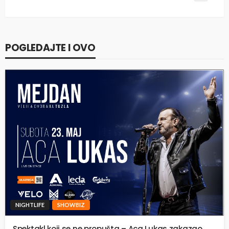
POGLEDAJTE I OVO
NIGHTLIFE
SHOWBIZ
Spektakl koji se ne propušta – Aca Lukas zakazao