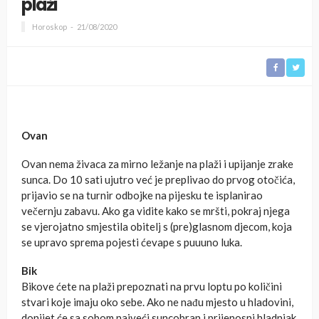
plaži
Horoskop
21/08/2020
Ovan
Ovan nema živaca za mirno ležanje na plaži i upijanje zrake
sunca. Do 10 sati ujutro već je preplivao do prvog otočića,
prijavio se na turnir odbojke na pijesku te isplanirao
večernju zabavu. Ako ga vidite kako se mršti, pokraj njega
se vjerojatno smjestila obitelj s (pre)glasnom djecom, koja
se upravo sprema pojesti ćevape s puuuno luka.
Bik
Bikove ćete na plaži prepoznati na prvu loptu po količini
stvari koje imaju oko sebe. Ako ne nađu mjesto u hladovini,
donijet će sa sobom najveći suncobran i prijenosni hladnjak