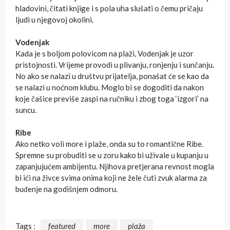
hladovini, čitati knjige i s pola uha slušati o čemu pričaju
ljudi u njegovoj okolini.
Vodenjak
Kada je s boljom polovicom na plaži, Vodenjak je uzor
pristojnosti. Vrijeme provodi u plivanju, ronjenju i sunčanju.
No ako se nalazi u društvu prijatelja, ponašat će se kao da
se nalazi u noćnom klubu. Moglo bi se dogoditi da nakon
koje čašice previše zaspi na ručniku i zbog toga ‘izgori’ na
suncu.
Ribe
Ako netko voli more i plaže, onda su to romantične Ribe.
Spremne su probuditi se u zoru kako bi uživale u kupanju u
zapanjujućem ambijentu. Njihova pretjerana revnost mogla
bi ići na živce svima onima koji ne žele čuti zvuk alarma za
buđenje na godišnjem odmoru.
Tags :
featured
more
plaža