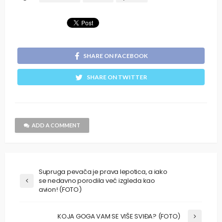
SHARE ON FACEBOOK
SHARE ON TWITTER
ADD A COMMENT
Supruga pevača je prava lepotica, a iako
se nedavno porodila već izgleda kao
avion! (FOTO)
KOJA GOGA VAM SE VIŠE SVIĐA? (FOTO)