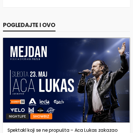
POGLEDAJTE I OVO
NIGHTLIFE
SHOWBIZ
Spektakl koji se ne propušta – Aca Lukas zakazao