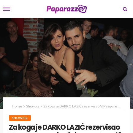
Home
Showbiz
Za koga je DARKO LAZIĆ rezervisao VIP separe na sinoćnjem nastupu!?
SHOWBIZ
Za koga je DARKO LAZIĆ rezervisao