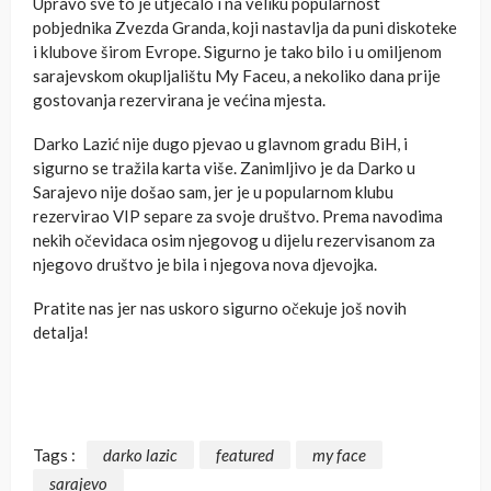
Upravo sve to je utjecalo i na veliku popularnost
pobjednika Zvezda Granda, koji nastavlja da puni diskoteke
i klubove širom Evrope. Sigurno je tako bilo i u omiljenom
sarajevskom okupljalištu My Faceu, a nekoliko dana prije
gostovanja rezervirana je većina mjesta.
Darko Lazić nije dugo pjevao u glavnom gradu BiH, i
sigurno se tražila karta više. Zanimljivo je da Darko u
Sarajevo nije došao sam, jer je u popularnom klubu
rezervirao VIP separe za svoje društvo. Prema navodima
nekih očevidaca osim njegovog u dijelu rezervisanom za
njegovo društvo je bila i njegova nova djevojka.
Pratite nas jer nas uskoro sigurno očekuje još novih
detalja!
Tags :
darko lazic
featured
my face
sarajevo