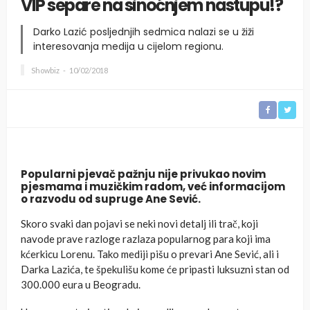
VIP separe na sinoćnjem nastupu!?
Darko Lazić posljednjih sedmica nalazi se u žiži
interesovanja medija u cijelom regionu.
Showbiz
10/02/2018
Popularni pjevač pažnju nije privukao novim
pjesmama i muzičkim radom, već informacijom
o razvodu od supruge Ane Sević.
Skoro svaki dan pojavi se neki novi detalj ili trač, koji
navode prave razloge razlaza popularnog para koji ima
kćerkicu Lorenu. Tako mediji pišu o prevari Ane Sević, ali i
Darka Lazića, te špekulišu kome će pripasti luksuzni stan od
300.000 eura u Beogradu.