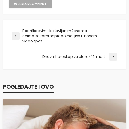
ADD A COMMENT
Podrška svim zlostavljanim ženama –
Selma Bajrami neprepoznatljiva u novom
video spotu
Dnevni horoskop za utorak 19. mart
POGLEDAJTE I OVO