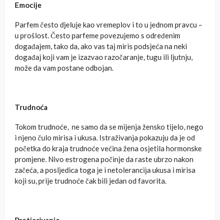
Emocije
Parfem često djeluje kao vremeplov i to u jednom pravcu –
u prošlost. Često parfeme povezujemo s određenim
događajem, tako da, ako vas taj miris podsjeća na neki
događaj koji vam je izazvao razočaranje, tugu ili ljutnju,
može da vam postane odbojan.
Trudnoća
Tokom trudnoće, ne samo da se mijenja žensko tijelo, nego
i njeno čulo mirisa i ukusa. Istraživanja pokazuju da je od
početka do kraja trudnoće većina žena osjetila hormonske
promjene. Nivo estrogena počinje da raste ubrzo nakon
začeća, a posljedica toga je i netolerancija ukusa i mirisa
koji su, prije trudnoće čak bili jedan od favorita.
Pretjerivanje