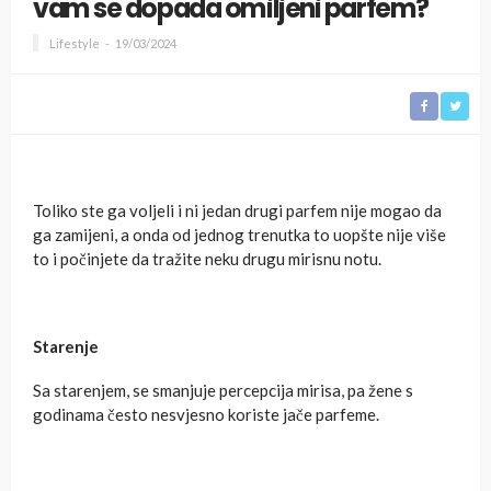
vam se dopada omiljeni parfem?
Lifestyle
19/03/2024
Toliko ste ga voljeli i ni jedan drugi parfem nije mogao da
ga zamijeni, a onda od jednog trenutka to uopšte nije više
to i počinjete da tražite neku drugu mirisnu notu.
Starenje
Sa starenjem, se smanjuje percepcija mirisa, pa žene s
godinama često nesvjesno koriste jače parfeme.