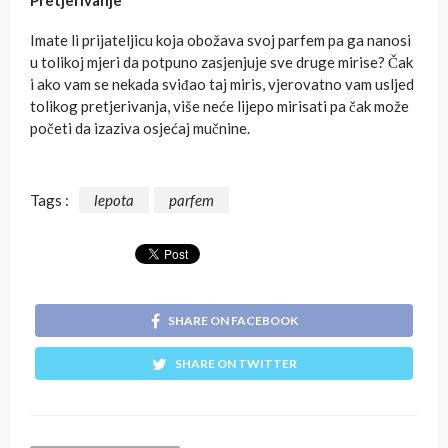
Imate li prijateljicu koja obožava svoj parfem pa ga nanosi
u tolikoj mjeri da potpuno zasjenjuje sve druge mirise? Čak
i ako vam se nekada sviđao taj miris, vjerovatno vam usljed
tolikog pretjerivanja, više neće lijepo mirisati pa čak može
početi da izaziva osjećaj mučnine.
Tags :
lepota
parfem
SHARE ON FACEBOOK
SHARE ON TWITTER