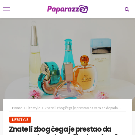
Home
Lifestyle
Znate li zbog čega je prestao da vam se dopada omiljeni parfem?
LIFESTYLE
Znate li zbog čega je prestao da