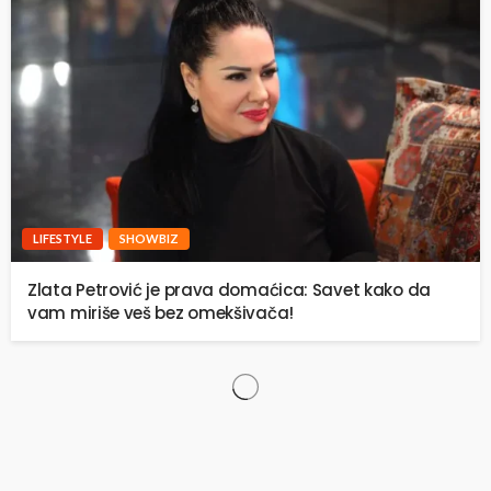
LIFESTYLE
SHOWBIZ
Zlata Petrović je prava domaćica: Savet kako da
vam miriše veš bez omekšivača!