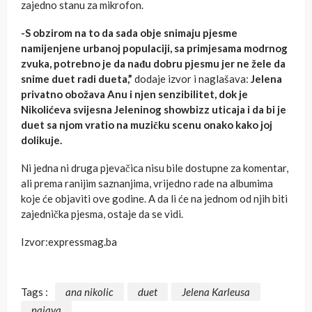
zajedno stanu za mikrofon.
-S obzirom na to da sada ob
je snimaju p
jesme
nam
ijenjene urbanoj populaciji, sa prim
jesama modrnog
zvuka, potrebno je da nađu dobru p
jesmu jer ne žele da
snime duet radi dueta,”
dodaje izvor i naglašava:
Jelena
privatno obožava Anu i njen senzibilitet, dok je
Nikolićeva sv
ijesna Jeleninog showbizz uticaja i da bi je
duet sa njom vratio na muzičku scenu onako kako joj
dolikuje.
Ni jedna ni druga pjevačica nisu bile dostupne za komentar,
ali prema ranijim saznanjima, vrijedno rade na albumima
koje će objaviti ove godine. A da li će na jednom od njih biti
zajednička pjesma, ostaje da se vidi.
Izvor:expressmag.ba
Tags :
ana nikolic
duet
Jelena Karleusa
najava