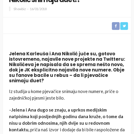
Showbiz
16/01/2018
Jelena Karleuša i Ana Nikolić juče su, gotovo
istovremeno, najavile nove projekte na Twitteru:
Nikolićeva je napisala da se sprema nešto novo,
dok je JK eksplicitno najavila nove numere. Obje
su fanove bacile u rebus – da li pjevačice
snimaju duet?
Iz studija u kome pjevačice snimaju nove numere, priče o
zajedničkoj pjesmi jeste bilo.
–
Jelena i Ana dugo se znaju, a uprkos medijskim
natpisima koji posl
jednjih godinu dana kruže, o tome da
nisu u dobrim odnosima, njih dv
ije su u redovnom
kontaktu,
priča naš izvor i dodaje da bi bile raspoložene da