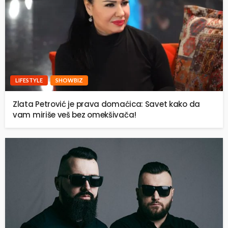
LIFESTYLE
SHOWBIZ
Zlata Petrović je prava domaćica: Savet kako da
vam miriše veš bez omekšivača!