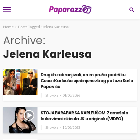
Home
Posts Tagged "Jelena Karleusa"
Archive
Jelena Karleusa
Drugi ih zabranjivali, on im pružio podršku:
Ceca i Karleuša ujedinjene zbog poteza Saše
Popovića
Showbiz
01/03/2026
STOJA BARABAR SA KARLEUŠOM: Zamešala
kukovima i skinula JK u originalu (VIDEO)
Showbiz
15/02/2023