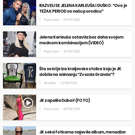
RAZVELI SE JELENA KARLEUŠA I DUŠKO: “Ovo je
TEŽAK PERIOD za našu porodicu”
Paparazzo
05/07/2022
Jelena Karleuša ostavila bez daha svojom
modnom kombinacijom (VIDEO)
Paparazzo
31/01/2022
Šta se krije iza kraljevske stolice koju je JK
dobila na snimanju “Zvezda Granda”?
Showbiz
12/04/2021
JK zapalila Dubai! (FOTO)
Paparazzo
02/04/2021
JK seksi fotkama najavila album, menadžer