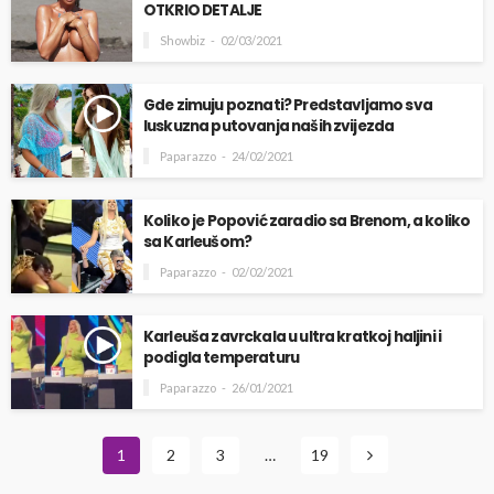
OTKRIO DETALJE
Showbiz
02/03/2021
Gde zimuju poznati? Predstavljamo sva
luskuzna putovanja naših zvijezda
Paparazzo
24/02/2021
Koliko je Popović zaradio sa Brenom, a koliko
sa Karleušom?
Paparazzo
02/02/2021
Karleuša zavrckala u ultra kratkoj haljini i
podigla temperaturu
Paparazzo
26/01/2021
1
2
3
…
19