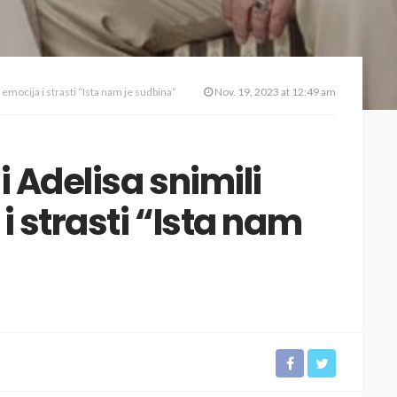
emocija i strasti “Ista nam je sudbina”
Nov. 19, 2023 at 12:49 am
i Adelisa snimili
i strasti “Ista nam