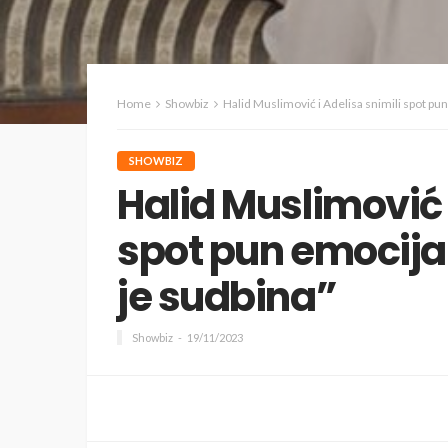
Home
Showbiz
Halid Muslimović i Adelisa snimili spot pun 
SHOWBIZ
Halid Muslimović 
spot pun emocija 
je sudbina”
Showbiz
19/11/2023