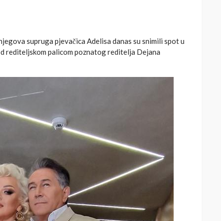
njegova supruga pjevačica Adelisa danas su snimili spot u
od rediteljskom palicom poznatog reditelja Dejana