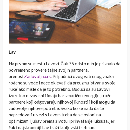
Lav
Na prvom su mestu Lavovi. Čak 75 odsto njih je priznalo da
povremeno provere tajne svojih partnera,
prenosi
Zadovoljna.rs
. Pripadnici ovog vatrenog znaka
rođene su vođe i neće oklevati da preuzmu ‘stvar u svoje
ruke’ ako misle da je to potrebno. Budući da su Lavovi
izuzetno nezavisni i imaju harizmatičnu energiju, traže
partnere koji odgovaraju njihovoj ličnosti i koji mogu da
zadovolje njihove potrebe. Svako ko se nada da će
napredovati u vezi s Lavom treba da se osloni na
optimizam, ljubav prema životu i prihvatanje luksuza, jer
čak i najskromniji Lav traži kraljevski tretman.