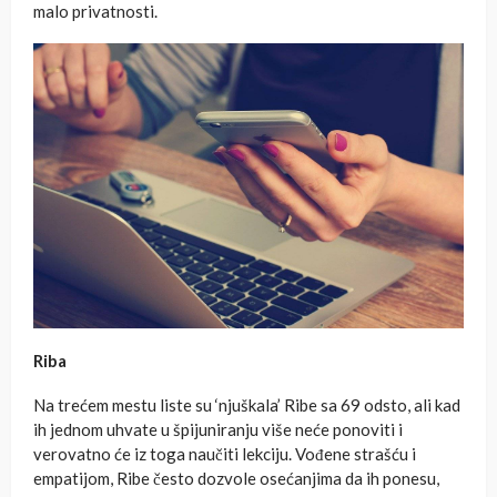
malo privatnosti.
Riba
Na trećem mestu liste su ‘njuškala’ Ribe sa 69 odsto, ali kad
ih jednom uhvate u špijuniranju više neće ponoviti i
verovatno će iz toga naučiti lekciju. Vođene strašću i
empatijom, Ribe često dozvole osećanjima da ih ponesu,