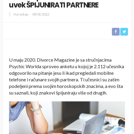
uvek ŠPIJUNIRATI PARTNERE
Horoskop
09/01/2022
U maju 2020. Divorce Magazine je sa stručnjacima
Psychic Worlda sproveo anketu u kojoj je 2.112 učesnika
odgovorilo na pitanje jesu li ikad pregledali mobilne
telefone i računare svojih partnera. Ti učesnici su zatim
podeljeni prema svojim horoskopskih znacima, a evo šta
su saznali, koji znakovi špijuniraju više od drugih.