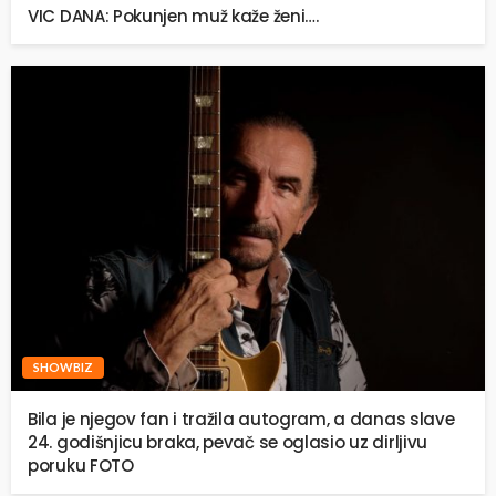
VIC DANA: Pokunjen muž kaže ženi….
SHOWBIZ
Bila je njegov fan i tražila autogram, a danas slave
24. godišnjicu braka, pevač se oglasio uz dirljivu
poruku FOTO