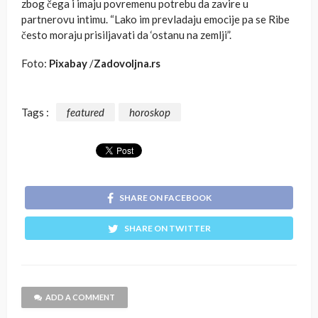
zbog čega i imaju povremenu potrebu da zavire u
partnerovu intimu. “Lako im prevladaju emocije pa se Ribe
često moraju prisiljavati da ‘ostanu na zemlji”.
Foto:
Pixabay
/
Zadovoljna.rs
Tags :
featured
horoskop
SHARE ON FACEBOOK
SHARE ON TWITTER
ADD A COMMENT