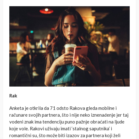
Rak
Anketa je otkrila da 71 odsto Rakova gleda mobilne i
računare svojih partnera, što i nije neko iznenađenje jer taj
vodeni znak ima tendenciju puno pažnje obraćati na ljude
koje vole. Rakovi uživaju imati ‘stalnog saputnika’ i
romantični su, što može biti izazov za partnera koji želi