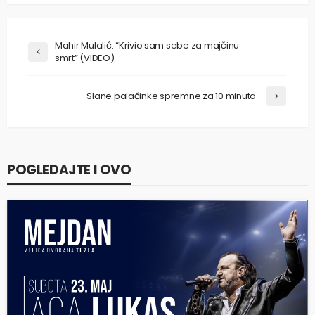
Mahir Mulalić: “Krivio sam sebe za majčinu
smrt” (VIDEO)
Slane palačinke spremne za 10 minuta
POGLEDAJTE I OVO