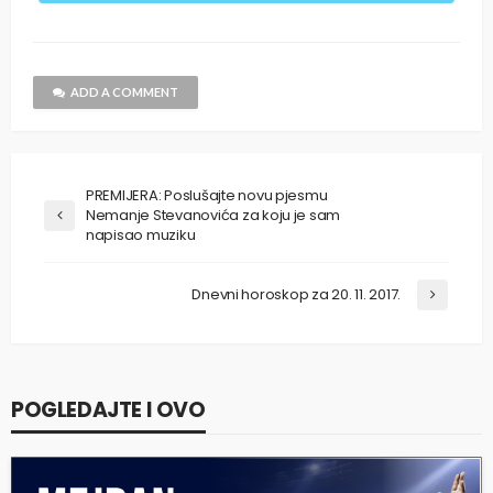
ADD A COMMENT
PREMIJERA: Poslušajte novu pjesmu
Nemanje Stevanovića za koju je sam
napisao muziku
Dnevni horoskop za 20. 11. 2017.
POGLEDAJTE I OVO