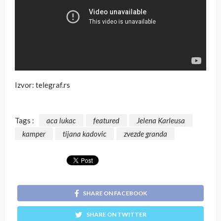
Izvor: telegraf.rs
Tags :
aca lukac
featured
Jelena Karleusa
kamper
tijana kadovic
zvezde granda
SHARE ON FACEBOOK
SHARE ON TWITTER