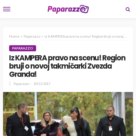
Home
Paparazzo
Iz KAMPERA pravo na scenu! Region bruji o novoj takmičarki Zvezda Granda!
PAPARAZZO
Iz KAMPERA pravo na scenu! Region
bruji o novoj takmičarki Zvezda
Granda!
Paparazzo
20/11/2017