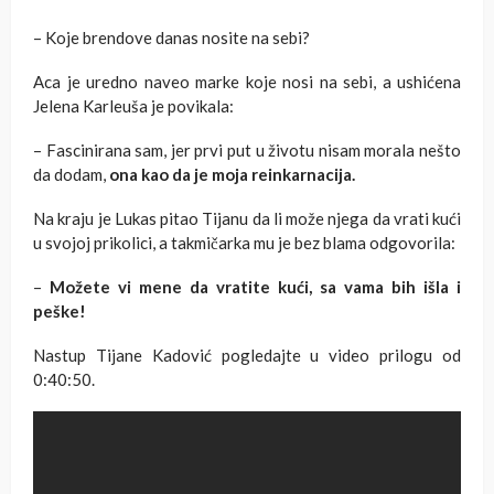
– Koje brendove danas nosite na sebi?
Aca je uredno naveo marke koje nosi na sebi, a ushićena
Jelena Karleuša je povikala:
– Fascinirana sam, jer prvi put u životu nisam morala nešto
da dodam,
ona kao da je moja reinkarnacija.
Na kraju je Lukas pitao Tijanu da li može njega da vrati kući
u svojoj prikolici, a takmičarka mu je bez blama odgovorila:
–
Možete vi mene da vratite kući, sa vama bih išla i
peške!
Nastup Tijane Kadović pogledajte u video prilogu od
0:40:50.