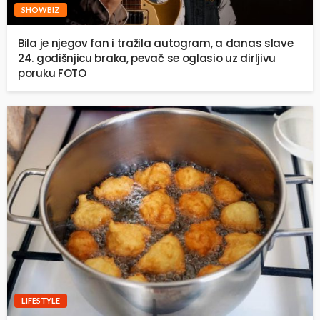
SHOWBIZ
Bila je njegov fan i tražila autogram, a danas slave
24. godišnjicu braka, pevač se oglasio uz dirljivu
poruku FOTO
LIFESTYLE