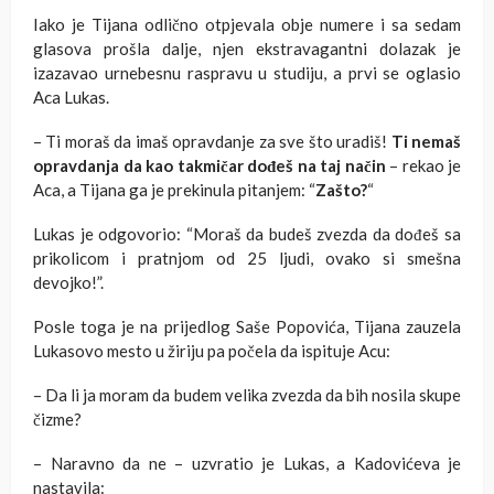
Iako je Tijana odlično otpjevala obje numere i sa sedam
glasova prošla dalje, njen ekstravagantni dolazak je
izazavao urnebesnu raspravu u studiju, a prvi se oglasio
Aca Lukas.
– Ti moraš da imaš opravdanje za sve što uradiš!
Ti nemaš
opravdanja da kao takmičar dođeš na taj način
– rekao je
Aca, a Tijana ga je prekinula pitanjem: “
Zašto?
“
Lukas je odgovorio: “Moraš da budeš zvezda da dođeš sa
prikolicom i pratnjom od 25 ljudi, ovako si smešna
devojko!”.
Posle toga je na prijedlog Saše Popovića, Tijana zauzela
Lukasovo mesto u žiriju pa počela da ispituje Acu:
– Da li ja moram da budem velika zvezda da bih nosila skupe
čizme?
– Naravno da ne – uzvratio je Lukas, a Kadovićeva je
nastavila: