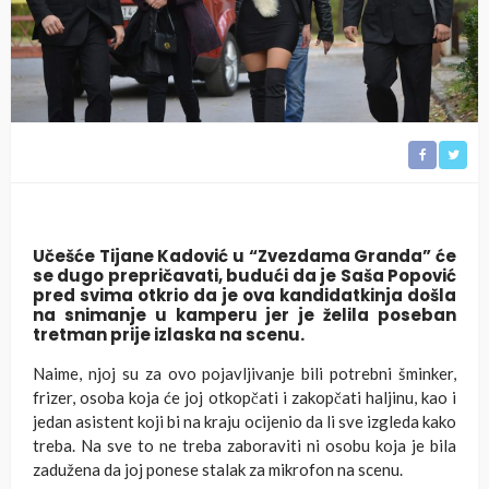
Učešće Tijane Kadović u “Zvezdama Granda” će
se dugo prepričavati, budući da je Saša Popović
pred svima otkrio da je ova kandidatkinja došla
na snimanje u kamperu jer je želila poseban
tretman prije izlaska na scenu.
Naime, njoj su za ovo pojavljivanje bili potrebni šminker,
frizer, osoba koja će joj otkopčati i zakopčati haljinu, kao i
jedan asistent koji bi na kraju ocijenio da li sve izgleda kako
treba. Na sve to ne treba zaboraviti ni osobu koja je bila
zadužena da joj ponese stalak za mikrofon na scenu.