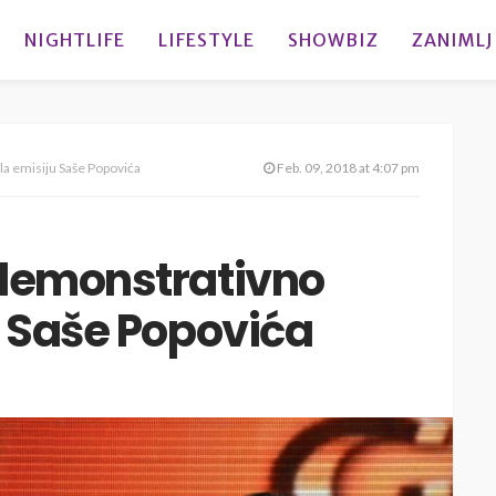
NIGHTLIFE
LIFESTYLE
SHOWBIZ
ZANIMLJ
la emisiju Saše Popovića
Feb. 09, 2018 at 4:07 pm
 demonstrativno
u Saše Popovića