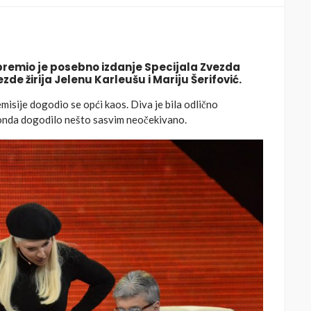
premio je posebno izdanje Specijala Zvezda
zde žirija Jelenu Karleušu i Mariju Šerifović.
isije dogodio se opći kaos. Diva je bila odlično
e onda dogodilo nešto sasvim neočekivano.