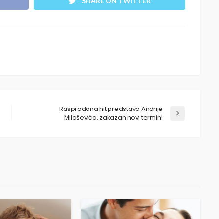
SHARE ON TWITTER
Rasprodana hit predstava Andrije
Miloševića, zakazan novi termin!