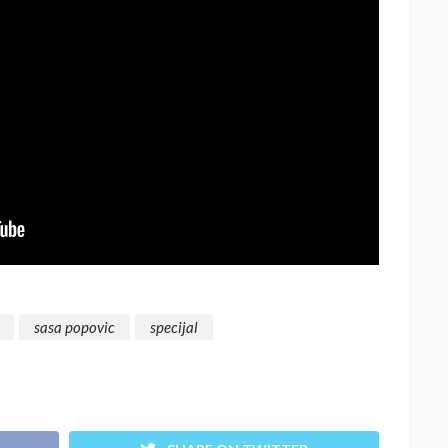
sasa popovic
specijal