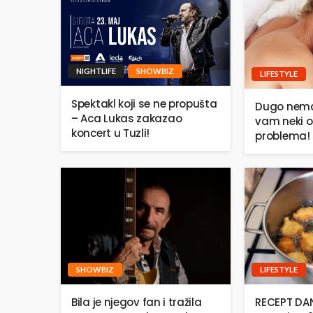
NIGHTLIFE
SHOWBIZ
LIFESTYLE
Spektakl koji se ne propušta
Dugo nema
– Aca Lukas zakazao
vam neki o
koncert u Tuzli!
problema!
SHOWBIZ
LIFESTYLE
Bila je njegov fan i tražila
RECEPT DANA