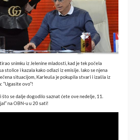
irao snimku iz Jelenine mladosti, kad je tek počela
a stolice i kazala kako odlazi iz emisije. Iako se njena
čena situacijom, Karleuša je pokupila stvari i izašla iz
a: “Ugasite ovo”!
i što se dalje dogodilo saznat ćete ove nedelje, 11.
jal” na OBN-u u 20 sati!