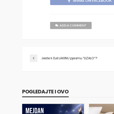
SHARE ON FACEBOOK
ADD A COMMENT
Jeste li čuli LAKINU pjesmu ”LIZALO”?
POGLEDAJTE I OVO