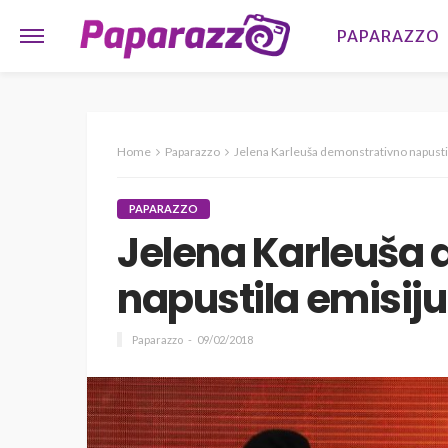
PAPARAZZO
Home
Paparazzo
Jelena Karleuša demonstrativno napusti
PAPARAZZO
Jelena Karleuša
napustila emisij
Paparazzo
09/02/2018