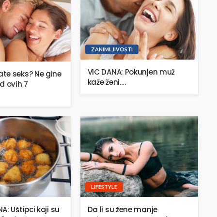
ZANIMLJIVOSTI
VIC DANA: Pokunjen muž
te seks? Ne gine
kaže ženi….
d ovih 7
LIFESTYLE
: Uštipci koji su
Da li su žene manje