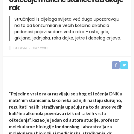
rak
Stručnjaci iz cijeloga svijeta već dugo upozoravaju
na to da konzumiranje većih količina alkohola
pridonosi pojavi sedam vrsta raka - usta, grla,
grkljana, jednjaka, raka dojke, jetre i debelog crijeva.
Lifestyle
05/01/2018
“Pojedine vrste raka razvijaju se zbog oštećenja DNK u
matičnim stanicama. Iako neka od njih nastaju slučajno,
rezultati naših istraživanja upućuju na to da unos većih
količina alkohola povećava rizik od takvih vrsta
oštećenja”, kazao je jedan od autora studije, profesor
molekularne biologije londonskog Laboratorija za
molekularnu biologiju i medicinska istraživanja, dr.