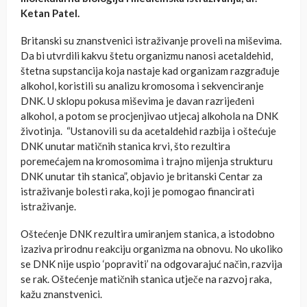
Ketan Patel.
Britanski su znanstvenici istraživanje proveli na miševima.
Da bi utvrdili kakvu štetu organizmu nanosi acetaldehid,
štetna supstancija koja nastaje kad organizam razgrađuje
alkohol, koristili su analizu kromosoma i sekvenciranje
DNK. U sklopu pokusa miševima je davan razrijeđeni
alkohol, a potom se procjenjivao utjecaj alkohola na DNK
životinja. “Ustanovili su da acetaldehid razbija i oštećuje
DNK unutar matičnih stanica krvi, što rezultira
poremećajem na kromosomima i trajno mijenja strukturu
DNK unutar tih stanica”, objavio je britanski Centar za
istraživanje bolesti raka, koji je pomogao financirati
istraživanje.
Oštećenje DNK rezultira umiranjem stanica, a istodobno
izaziva prirodnu reakciju organizma na obnovu. No ukoliko
se DNK nije uspio ‘popraviti’ na odgovarajuć način, razvija
se rak. Oštećenje matičnih stanica utječe na razvoj raka,
kažu znanstvenici.