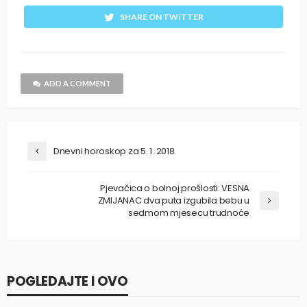
SHARE ON TWITTER
ADD A COMMENT
Dnevni horoskop za 5. 1. 2018.
Pjevačica o bolnoj prošlosti: VESNA
ZMIJANAC dva puta izgubila bebu u
sedmom mjesecu trudnoće
POGLEDAJTE I OVO