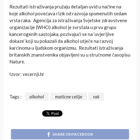
Rezultati istraživanja pružaju detaljan uvid u načine na
koje alkohol povećava rizik od razvoja spomenutih sedam
vrsta raka. Agencija za istraživanja Svjetske zdravstvene
organizacije (WHO) alkohol je svrstala u prvu grupu
kancerogenih sastojaka, pozivajući se na ‘uvjerljive
dokaze’ koji su pokazali da alkohol utječe na razvoj
karcinoma u ljudskom organizmu. Rezultati istraživanja
britanskih znanstvenika objavljeni su u stručnome časopisu
Nature.
Izvor: vecernji.hr
Tags :
alkohol
maticne celije
rak
SHARE ON FACEBOOK