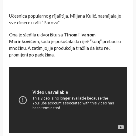
Učesnica popularnog rijalitija, Miljana Kulić, nasmijala je
sve cimere u vili “Parova”.
Ona je sjedila u dvorištu sa
Tinom i Ivanom
Marinkovićem
, kada je pokušala da riječ “konj” prebaci u
množinu. A zatim joj je produkcija tražila da istu reč
promijeni po padežima.