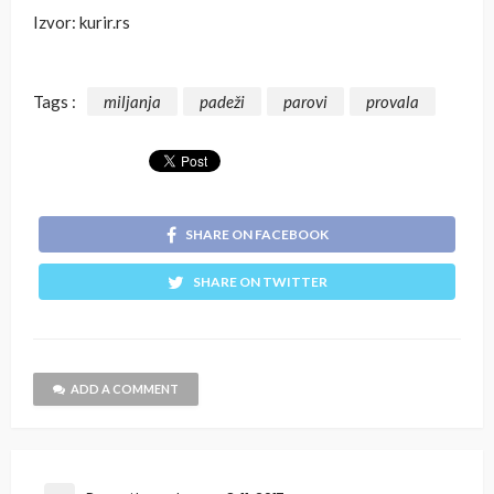
Izvor: kurir.rs
Tags :
miljanja
padeži
parovi
provala
SHARE ON FACEBOOK
SHARE ON TWITTER
ADD A COMMENT