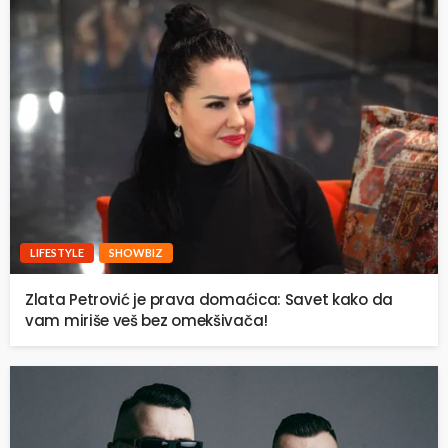
LIFESTYLE
SHOWBIZ
Zlata Petrović je prava domaćica: Savet kako da
vam miriše veš bez omekšivača!