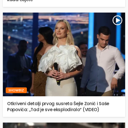
SHOWBIZ
Otkriveni detalji prvog susreta Šejle Zonić i Saše
Popovića: ,,Tad je sve eksplodiralo“ (VIDEO)