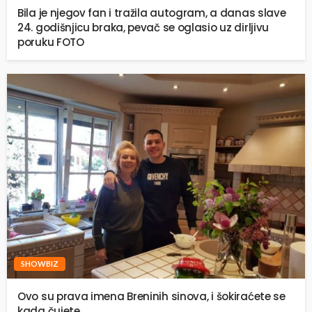
Bila je njegov fan i tražila autogram, a danas slave
24. godišnjicu braka, pevač se oglasio uz dirljivu
poruku FOTO
SHOWBIZ
Ovo su prava imena Breninih sinova, i šokiraćete se
kada čujete