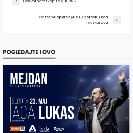
Dnevni horoskop za 8. 11. 2017.
Plastične operacije su u porastu i kod
muškaraca
POGLEDAJTE I OVO