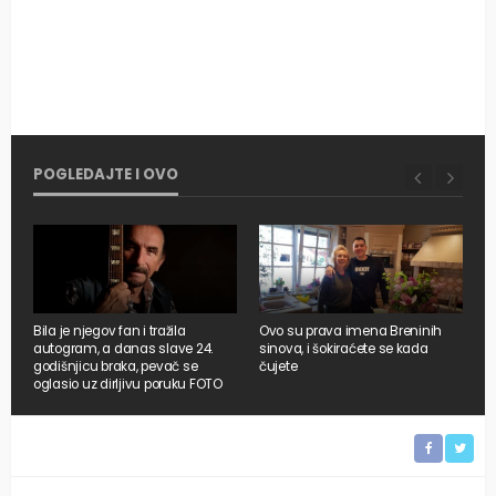
POGLEDAJTE I OVO
Bila je njegov fan i tražila
Ovo su prava imena Breninih
O
autogram, a danas slave 24.
sinova, i šokiraćete se kada
Š
godišnjicu braka, pevač se
čujete
j
oglasio uz dirljivu poruku FOTO