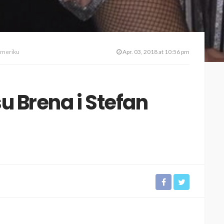
 Ameriku
Apr. 03, 2018 at 10:56 pm
u Brena i Stefan