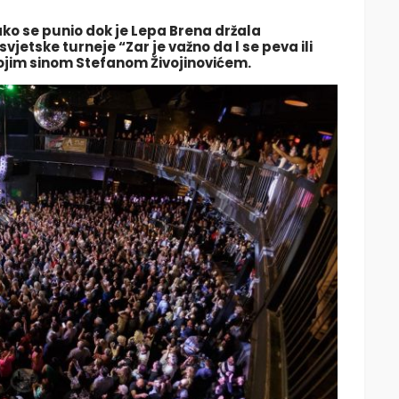
ako se punio dok je
Lepa Brena
držala
svjetske turneje “Zar je važno da l se peva ili
vojim sinom
Stefanom Živojinovićem
.