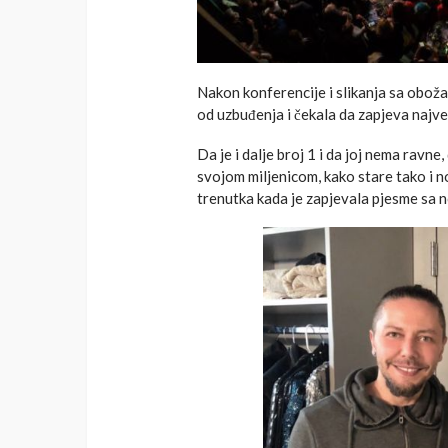
Nakon konferencije i slikanja sa oboža
od uzbuđenja i čekala da zapjeva najve
Da je i dalje broj 1 i da joj nema ravn
svojom miljenicom, kako stare tako i n
trenutka kada je zapjevala pjesme sa 