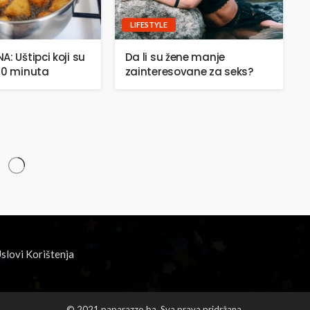
LIFESTYLE
: Uštipci koji su
Da li su žene manje
20 minuta
zainteresovane za seks?
slovi Korištenja
© 2021 paparazzo.ba. Sva prava pridržana.