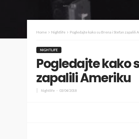
Home
Nightlife
Pogledajte kako su Brena i Stefan zapalili
NIGHTLIFE
Pogledajte kako s
zapalili Ameriku
Nightlife
03/04/2018