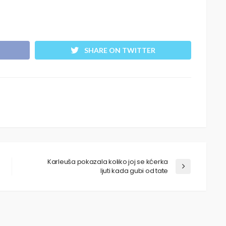
SHARE ON TWITTER
Karleuša pokazala koliko joj se kćerka
ljuti kada gubi od tate