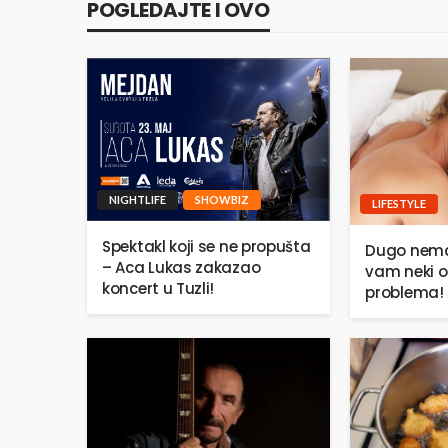
POGLEDAJTE I OVO
NIGHTLIFE
SHOWBIZ
LIFESTYLE
Spektakl koji se ne propušta
Dugo nema
– Aca Lukas zakazao
vam neki o
koncert u Tuzli!
problema!