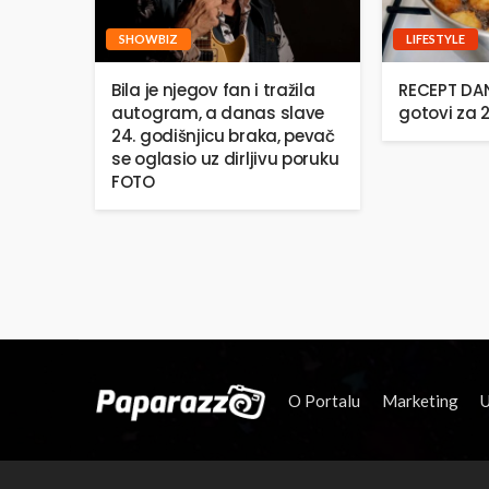
SHOWBIZ
LIFESTYLE
Bila je njegov fan i tražila
RECEPT DANA
autogram, a danas slave
gotovi za 
24. godišnjicu braka, pevač
se oglasio uz dirljivu poruku
FOTO
O Portalu
Marketing
U