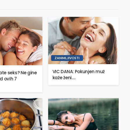
ZANIMLJIVOSTI
VIC DANA: Pokunjen muž
te seks? Ne gine
kaže ženi….
d ovih 7