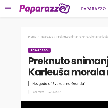
PAPARAZZO
Home
Paparazzo
Preknuto snimanje jer je Jelena Karleuš
PAPARAZZO
Preknuto snimanje
Karleuša morala 
Nezgoda u "Zvezdama Granda"
Paparazzo
07/11/2017