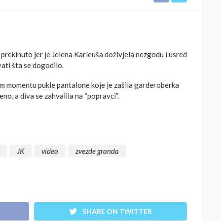
prekinuto jer je Jelena Karleuša doživjela nezgodu i usred
ati šta se dogodilo.
ednom momentu pukle pantalone koje je zašila garderoberka
no, a diva se zahvalila na “popravci”.
JK
video
zvezde granda
SHARE ON TWITTER