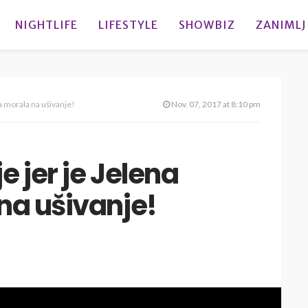
NIGHTLIFE
LIFESTYLE
SHOWBIZ
ZANIMLJ
a morala na ušivanje!
Nov. 07, 2017 at 8:10 pm
 jer je Jelena
na ušivanje!