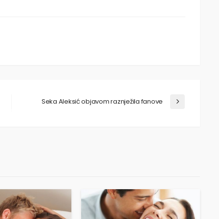
Seka Aleksić objavom raznježila fanove