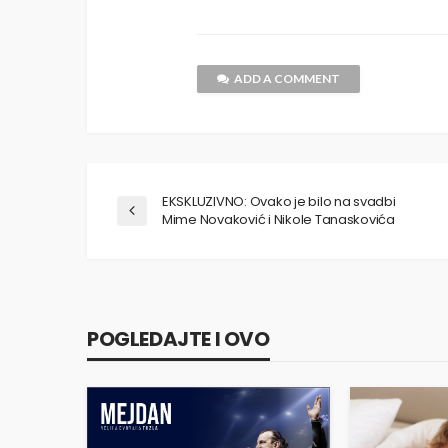
ADD A COMMENT
EKSKLUZIVNO: Ovako je bilo na svadbi
Mime Novaković i Nikole Tanaskovića
POGLEDAJTE I OVO