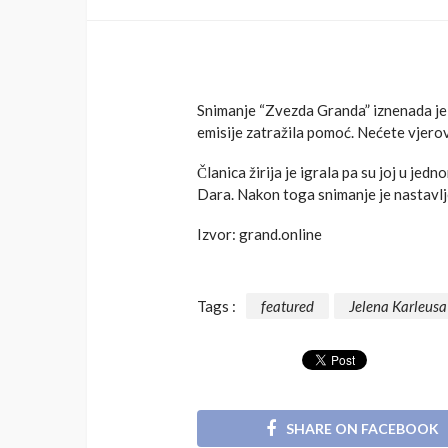
Snimanje “Zvezda Granda” iznenada je 
emisije zatražila pomoć. Nećete vjerov
Članica žirija je igrala pa su joj u j
Dara. Nakon toga snimanje je nastavlje
Izvor: grand.online
Tags :
featured
Jelena Karleusa
SHARE ON FACEBOOK