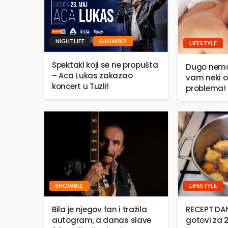
NIGHTLIFE
SHOWBIZ
LIFESTYLE
Spektakl koji se ne propušta
Dugo nema
– Aca Lukas zakazao
vam neki o
koncert u Tuzli!
problema!
SHOWBIZ
LIFESTYLE
Bila je njegov fan i tražila
RECEPT DANA
autogram, a danas slave
gotovi za 