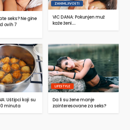
ZANIMLJIVOSTI
VIC DANA: Pokunjen muž
te seks? Ne gine
kaže ženi….
d ovih 7
LIFESTYLE
: Uštipci koji su
Da li su žene manje
20 minuta
zainteresovane za seks?