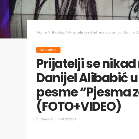
Home
Showbiz
Prijatelji se nikad ne zaboravljaju: Danije
SHOWBIZ
Prijatelji se nika
Danijel Alibabić u
pesme “Pjesma z
(FOTO+VIDEO)
Showbiz
16/03/2020