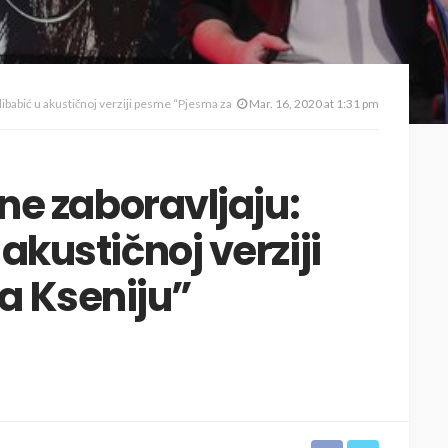
l Alibabić u akustičnoj verziji pesme “Pjesma za Kseniju” (FOTO+VIDEO)
Mar. 16, 2020 at 1:31 pm
d ne zaboravljaju:
 akustičnoj verziji
a Kseniju”