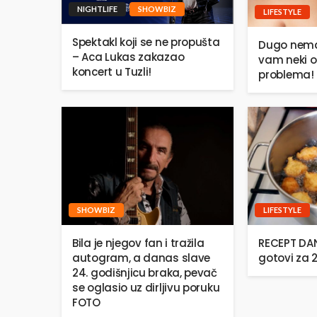
NIGHTLIFE
SHOWBIZ
LIFESTYLE
Spektakl koji se ne propušta
Dugo nema
– Aca Lukas zakazao
vam neki o
koncert u Tuzli!
problema!
SHOWBIZ
LIFESTYLE
Bila je njegov fan i tražila
RECEPT DANA
autogram, a danas slave
gotovi za 
24. godišnjicu braka, pevač
se oglasio uz dirljivu poruku
FOTO