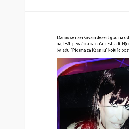
Danas se navršavam desert godina od sm
najleših pevačica na našoj estradi. Nje
baladu “Pjesma za Kseniju” koju je posv