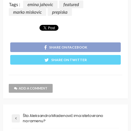
Tags :
emina jahovic
featured
marko miskovic
prepiska
SHARE ON FACEBOOK
SHARE ON TWITTER
ADD A COMMENT
Šta Aleksandra Mladenović ima istetovirano
na ramenu?