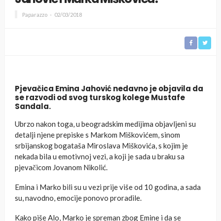
Paparazzo
02/03/2018
Pjevačica Emina Jahović nedavno je objavila da
se razvodi od svog turskog kolege Mustafe
Sandala.
Ubrzo nakon toga, u beogradskim medijima objavljeni su
detalji njene prepiske s Markom Miškovićem, sinom
srbijanskog bogataša Miroslava Miškovića, s kojim je
nekada bila u emotivnoj vezi, a koji je sada u braku sa
pjevačicom Jovanom Nikolić.
Emina i Marko bili su u vezi prije više od 10 godina, a sada
su, navodno, emocije ponovo proradile.
Kako piše Alo, Marko je spreman zbog Emine i da se