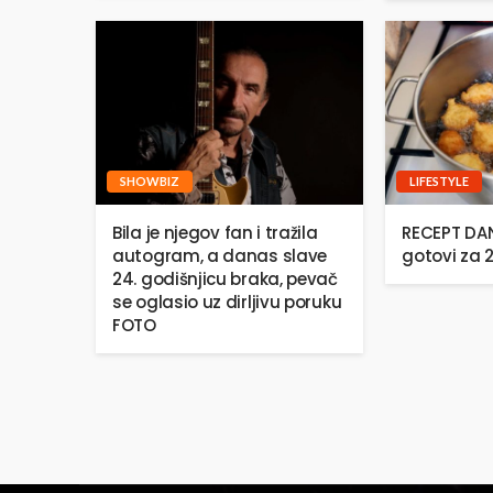
SHOWBIZ
LIFESTYLE
Bila je njegov fan i tražila
RECEPT DANA
autogram, a danas slave
gotovi za 
24. godišnjicu braka, pevač
se oglasio uz dirljivu poruku
FOTO