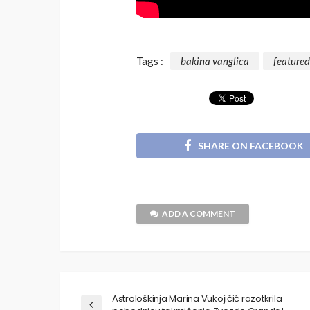
Tags :
bakina vanglica
featured
SHARE ON FACEBOOK
ADD A COMMENT
Astrološkinja Marina Vukojičić razotkrila