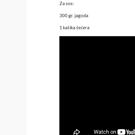
Za sos:
300 gr. jagoda
1 kašika šećera