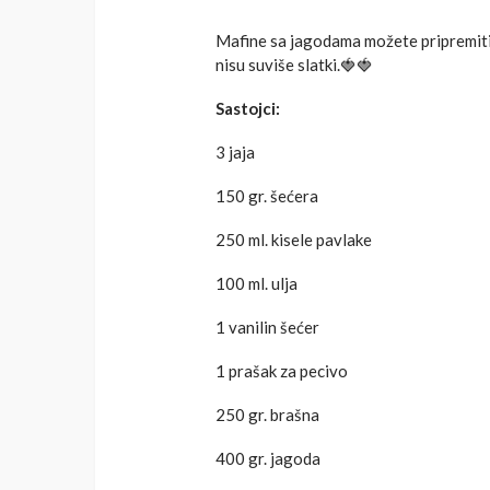
Mafine sa jagodama možete pripremiti ka
nisu suviše slatki.
🍓
🍓
Sastojci:
3 jaja
150 gr. šećera
250 ml. kisele pavlake
100 ml. ulja
1 vanilin šećer
1 prašak za pecivo
250 gr. brašna
400 gr. jagoda