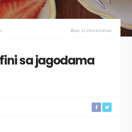
O)
Jan. 11, 2026 at 8:45 am
fini sa jagodama