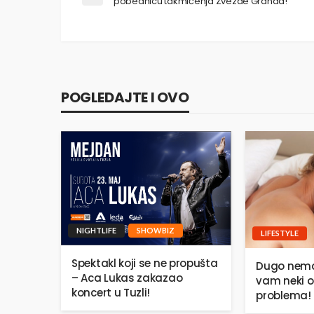
pobednicu takmičenja Zvezde Granda!
POGLEDAJTE I OVO
NIGHTLIFE
SHOWBIZ
LIFESTYLE
Spektakl koji se ne propušta
Dugo nema
– Aca Lukas zakazao
vam neki o
koncert u Tuzli!
problema!