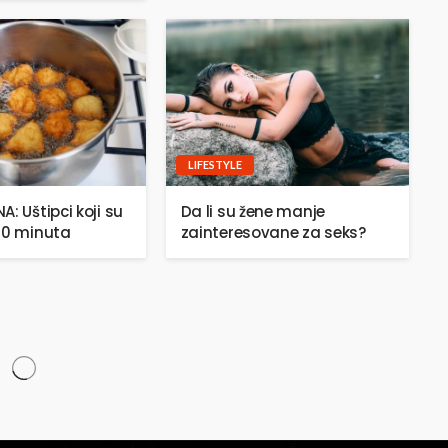
LIFESTYLE
: Uštipci koji su
Da li su žene manje
20 minuta
zainteresovane za seks?