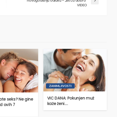
novogodišnju odluku – „Bit ću dobro“
VIDEO
ZANIMLJIVOSTI
VIC DANA: Pokunjen muž
te seks? Ne gine
kaže ženi….
d ovih 7