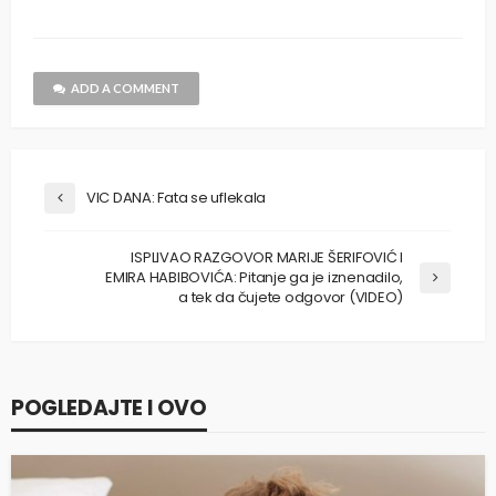
ADD A COMMENT
VIC DANA: Fata se uflekala
ISPLIVAO RAZGOVOR MARIJE ŠERIFOVIĆ I
EMIRA HABIBOVIĆA: Pitanje ga je iznenadilo,
a tek da čujete odgovor (VIDEO)
POGLEDAJTE I OVO