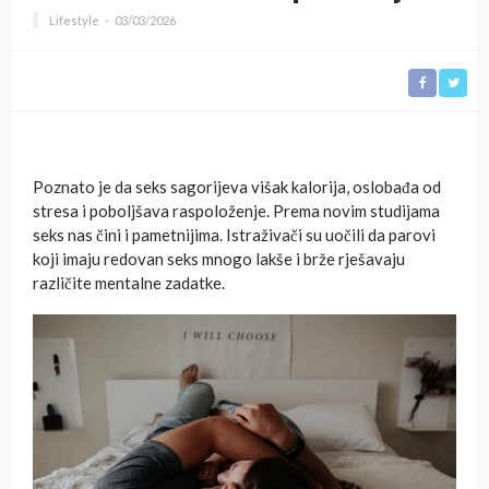
Lifestyle
03/03/2026
Poznato je da seks sagorijeva višak kalorija, oslobađa od
stresa i poboljšava raspoloženje. Prema novim studijama
seks nas čini i pametnijima. Istraživači su uočili da parovi
koji imaju redovan seks mnogo lakše i brže rješavaju
različite mentalne zadatke.