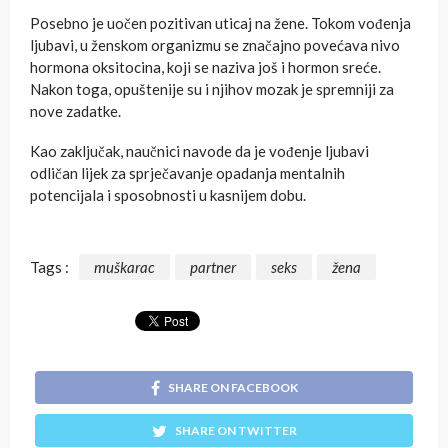
Posebno je uočen pozitivan uticaj na žene. Tokom vođenja
ljubavi, u ženskom organizmu se značajno povećava nivo
hormona oksitocina, koji se naziva još i hormon sreće.
Nakon toga, opuštenije su i njihov mozak je spremniji za
nove zadatke.
Kao zaključak, naučnici navode da je vođenje ljubavi
odličan lijek za sprječavanje opadanja mentalnih
potencijala i sposobnosti u kasnijem dobu.
Tags :
muškarac
partner
seks
žena
SHARE ON FACEBOOK
SHARE ON TWITTER