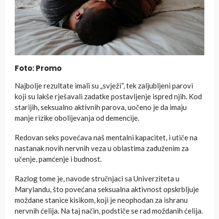
Foto: Promo
Najbolje rezultate imali su „svježi“, tek zaljubljeni parovi
koji su lakše rješavali zadatke postavljenje ispred njih. Kod
starijih, seksualno aktivnih parova, uočeno je da imaju
manje rizike obolijevanja od demencije.
Redovan seks povećava naš mentalni kapacitet, i utiče na
nastanak novih nervnih veza u oblastima zaduženim za
učenje, pamćenje i budnost.
Razlog tome je, navode stručnjaci sa Univerziteta u
Marylandu, što povećana seksualna aktivnost opskrbljuje
moždane stanice kisikom, koji je neophodan za ishranu
nervnih ćelija. Na taj način, podstiče se rad moždanih ćelija.