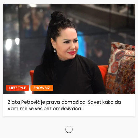
LIFESTYLE
SHOWBIZ
Zlata Petrović je prava domaćica: Savet kako da
vam miriše veš bez omekšivača!