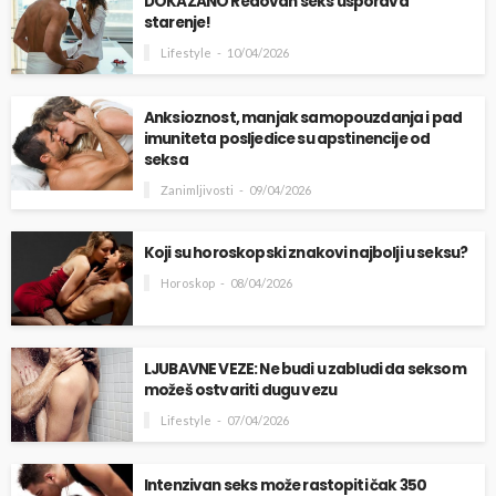
DOKAZANO Redovan seks usporava
starenje!
Lifestyle
10/04/2026
Anksioznost, manjak samopouzdanja i pad
imuniteta posljedice su apstinencije od
seksa
Zanimljivosti
09/04/2026
Koji su horoskopski znakovi najbolji u seksu?
Horoskop
08/04/2026
LJUBAVNE VEZE: Ne budi u zabludi da seksom
možeš ostvariti dugu vezu
Lifestyle
07/04/2026
Intenzivan seks može rastopiti čak 350