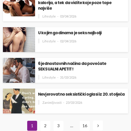
kalorija, a tek da vidite koje poze tope
najviše
Lifestyle
03/04/2026
U kojim godinama je seks najbolji
Lifestyle
02/04/2026
6 jednostavnih načina da povećate
SEKSUALNI APETIT!
Lifestyle
31/03/2026
Nevjerovatno seksistički oglasi iz 20. stoljeća
Zanimljivosti
23/03/2026
1
2
3
…
16