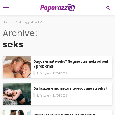
Home
Posts Tagged "seks"
Archive
seks
Dugo nemate seks? Ne gine vam neki od ovih
7 problema!
Lifestyle
12/04/2026
Da li su žene manje zainteresovane za seks?
Lifestyle
11/04/2026