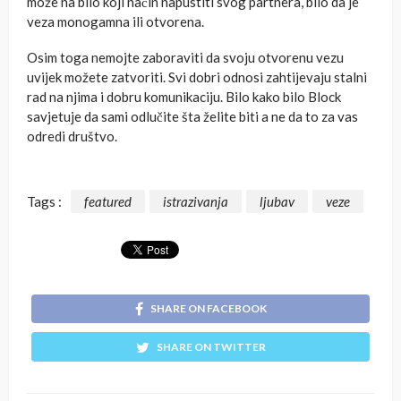
može na bilo koji način napustiti svog partnera, bilo da je
veza monogamna ili otvorena.
Osim toga nemojte zaboraviti da svoju otvorenu vezu
uvijek možete zatvoriti. Svi dobri odnosi zahtijevaju stalni
rad na njima i dobru komunikaciju. Bilo kako bilo Block
savjetuje da sami odlučite šta želite biti a ne da to za vas
odredi društvo.
Tags :
featured
istrazivanja
ljubav
veze
SHARE ON FACEBOOK
SHARE ON TWITTER