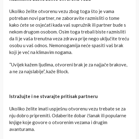
Ukoliko želite otvorenu vezu zbog toga što je vama
potreban novi partner, ne zaboravite razmisliti o tome
kako ćete se osjećati kada vaš supružnik ili partner bude s
nekom drugom osobom. Osim toga trebali biste razmisliti
da li je vaša trenutna veza zdrava prije nego uključite treću
osobu u vaš odnos. Nemonogamija neće spasiti vaš brak
koji je već na klimavim nogama.
“Uvijek kažem ljudima, otvoreni brak je za najjače brakove,
a ne za najslabije”, kaže Block.
Istražujte i ne stvarajte pritisak partneru
Ukoliko želite imati uspješnu otvorenu vezu trebate se za
nju dobro pripremiti. Odaberite dobar članak ili popularne
knjige koje govore o otvorenim vezama i drugim
avanturama.