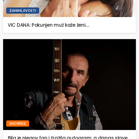
ZANIMLJIVOSTI
VIC DANA: Pokunjen muž kaže ženi….
SHOWBIZ
Bila je njegov fan i tražila autogram, a danas slave