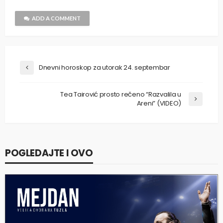
ADD A COMMENT
Dnevni horoskop za utorak 24. septembar
Tea Tairović prosto rečeno “Razvalila u
Areni” (VIDEO)
POGLEDAJTE I OVO