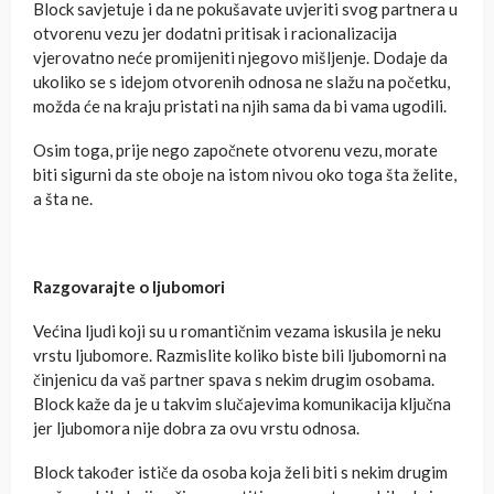
Block savjetuje i da ne pokušavate uvjeriti svog partnera u
otvorenu vezu jer dodatni pritisak i racionalizacija
vjerovatno neće promijeniti njegovo mišljenje. Dodaje da
ukoliko se s idejom otvorenih odnosa ne slažu na početku,
možda će na kraju pristati na njih sama da bi vama ugodili.
Osim toga, prije nego započnete otvorenu vezu, morate
biti sigurni da ste oboje na istom nivou oko toga šta želite,
a šta ne.
Razgovarajte o ljubomori
Većina ljudi koji su u romantičnim vezama iskusila je neku
vrstu ljubomore. Razmislite koliko biste bili ljubomorni na
činjenicu da vaš partner spava s nekim drugim osobama.
Block kaže da je u takvim slučajevima komunikacija ključna
jer ljubomora nije dobra za ovu vrstu odnosa.
Block također ističe da osoba koja želi biti s nekim drugim