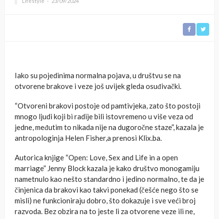
Lifestyle
23/09/2024
Iako su pojedinima normalna pojava, u društvu se na
otvorene brakove i veze još uvijek gleda osuđivački.
“Otvoreni brakovi postoje od pamtivjeka, zato što postoji
mnogo ljudi koji bi radije bili istovremeno u više veza od
jedne, međutim to nikada nije na dugoročne staze”, kazala je
antropologinja Helen Fisher,a prenosi Klix.ba.
Autorica knjige “Open: Love, Sex and Life in a open
marriage” Jenny Block kazala je kako društvo monogamiju
nametnulo kao nešto standardno i jedino normalno, te da je
činjenica da brakovi kao takvi ponekad (češće nego što se
misli) ne funkcioniraju dobro, što dokazuje i sve veći broj
razvoda. Bez obzira na to jeste li za otvorene veze ili ne,