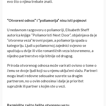
evo što o njima trebate znati.
“Otvoreni odnos” i “poliamorija” nisu isti pojmovi
U nedavnom razgovoru o poliamoriji, Elisabeth Sheff
autorica knjige “Poliamoristi Next Door”, objašnjava da je
“otvorena veza” krovni pojam, a poliamorija spada u
kategoriju. Ljudi u poliamornoj zajednici svjesno se
upuštaju u dvije ili više romantičnih veza istovremeno, a
nijedno partnerstvo nije bitnije od drugog.
Priroda otvorenog odnosa može varirati ovisno o tome o
čemu se dvoje ljudi koji su u njemu uključeni slažu. Partneri
mogu imati redovne seksualne susrete sa drugim
partnerom, no u ovim odnosima i dalje je prioritet
supružnik ili partner s kojim ste u vezi.
Razmislite zašto želite otvorenu vezu