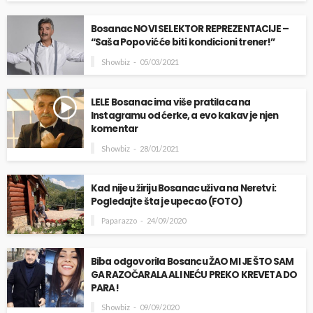
Bosanac NOVI SELEKTOR REPREZENTACIJE –
“Saša Popović će biti kondicioni trener!”
Showbiz
05/03/2021
LELE Bosanac ima više pratilaca na
Instagramu od ćerke, a evo kakav je njen
komentar
Showbiz
28/01/2021
Kad nije u žiriju Bosanac uživa na Neretvi:
Pogledajte šta je upecao (FOTO)
Paparazzo
24/09/2020
Biba odgovorila Bosancu ŽAO MI JE ŠTO SAM
GA RAZOČARALA ALI NEĆU PREKO KREVETA DO
PARA!
Showbiz
09/09/2020