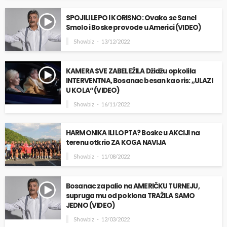
SPOJILI LEPO I KORISNO: Ovako se Sanel
Smolo i Boske provode u Americi (VIDEO)
Showbiz
13/12/2022
KAMERA SVE ZABELEŽILA Džidžu opkolila
INTERVENTNA, Bosanac besan kao ris: „ULAZI
U KOLA“ (VIDEO)
Showbiz
16/11/2022
HARMONIKA ILI LOPTA? Boske u AKCIJI na
terenu otkrio ZA KOGA NAVIJA
Showbiz
11/08/2022
Bosanac zapalio na AMERIČKU TURNEJU,
supruga mu od poklona TRAŽILA SAMO
JEDNO (VIDEO)
Showbiz
12/03/2022