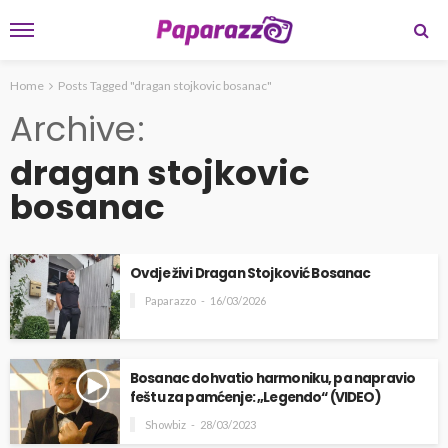
Home
Posts Tagged "dragan stojkovic bosanac"
Archive
dragan stojkovic
bosanac
Ovdje živi Dragan Stojković Bosanac
Paparazzo
16/03/2026
Bosanac dohvatio harmoniku, pa napravio
feštu za pamćenje: „Legendo“ (VIDEO)
Showbiz
28/03/2023