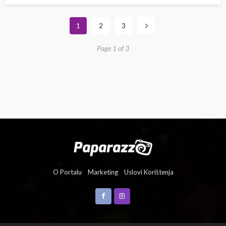
1
2
3
Page 1 of 3
O Portalu
Marketing
Uslovi Korištenja