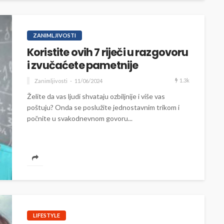
ZANIMLJIVOSTI
Koristite ovih 7 riječi u razgovoru
i zvučaćete pametnije
1.3k
Zanimljivosti
11/06/2024
Želite da vas ljudi shvataju ozbiljnije i više vas
poštuju? Onda se poslužite jednostavnim trikom i
počnite u svakodnevnom govoru...
LIFESTYLE