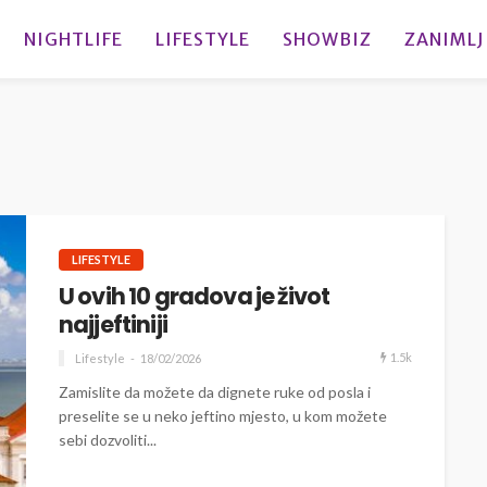
NIGHTLIFE
LIFESTYLE
SHOWBIZ
ZANIMLJ
LIFESTYLE
U ovih 10 gradova je život
najjeftiniji
1.5k
Lifestyle
18/02/2026
Zamislite da možete da dignete ruke od posla i
preselite se u neko jeftino mjesto, u kom možete
sebi dozvoliti...