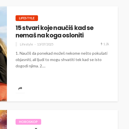
LIFESTYLE
15 stvari koje naučiš kad se
nemaš na koga osloniti
1.2k
Lifestyle
13/07/2025
1. Naučiš da ponekad možeš nekome nešto pokušati
objasniti, ali ljudi to mogu shvatiti tek kad se isto
dogodi njima. 2....
HOROSKOP