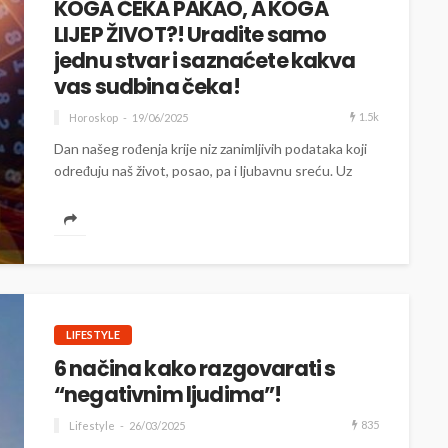
KOGA ČEKA PAKAO, A KOGA
LIJEP ŽIVOT?! Uradite samo
jednu stvar i saznaćete kakva
vas sudbina čeka!
1.5k
Horoskop
19/06/2025
Dan našeg rođenja krije niz zanimljivih podataka koji
određuju naš život, posao, pa i ljubavnu sreću. Uz
pomoć numerologije možemo...
LIFESTYLE
6 načina kako razgovarati s
“negativnim ljudima”!
835
Lifestyle
26/03/2025