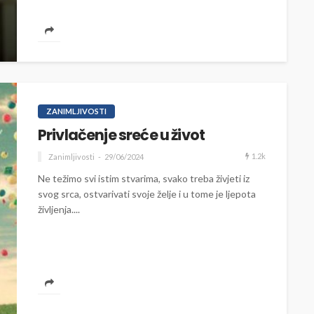
ZANIMLJIVOSTI
Privlačenje sreće u život
1.2k
Zanimljivosti
29/06/2024
Ne težimo svi istim stvarima, svako treba živjeti iz
svog srca, ostvarivati svoje želje i u tome je ljepota
življenja....