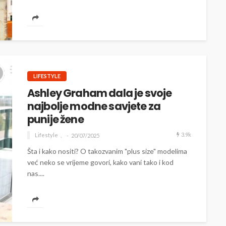
LIFESTYLE
Ashley Graham dala je svoje
najbolje modne savjete za
punije žene
3.9k
Lifestyle
20/07/2025
Šta i kako nositi? O takozvanim "plus size" modelima
već neko se vrijeme govori, kako vani tako i kod
nas....