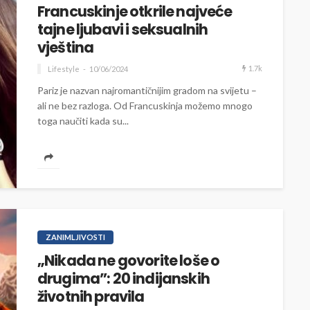
Francuskinje otkrile najveće
tajne ljubavi i seksualnih
vještina
1.7k
Lifestyle
10/06/2024
Pariz je nazvan najromantičnijim gradom na svijetu –
ali ne bez razloga. Od Francuskinja možemo mnogo
toga naučiti kada su...
ZANIMLJIVOSTI
„Nikada ne govorite loše o
drugima”: 20 indijanskih
životnih pravila