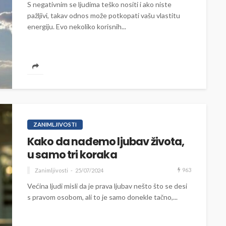
S negativnim se ljudima teško nositi i ako niste
pažljivi, takav odnos može potkopati vašu vlastitu
energiju. Evo nekoliko korisnih...
ZANIMLJIVOSTI
Kako da nađemo ljubav života,
u samo tri koraka
963
Zanimljivosti
25/07/2024
Većina ljudi misli da je prava ljubav nešto što se desi
s pravom osobom, ali to je samo donekle tačno,...