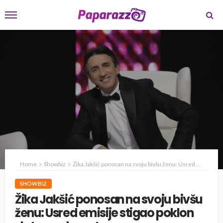
Home
Showbiz
Žika Jakšić ponosan na svoju bivšu ženu: Usred emisije stigao poklon zlata vredan: „Javno se zahvaljujem, ona je divna osoba“ (FOTO)
SHOWBIZ
Žika Jakšić ponosan na svoju bivšu
ženu: Usred emisije stigao poklon