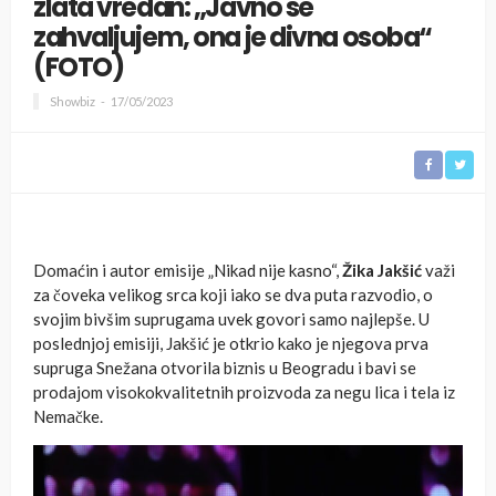
zlata vredan: „Javno se
zahvaljujem, ona je divna osoba“
(FOTO)
Showbiz
17/05/2023
Domaćin i autor emisije „Nikad nije kasno“,
Žika Jakšić
važi
za čoveka velikog srca koji iako se dva puta razvodio, o
svojim bivšim suprugama uvek govori samo najlepše. U
poslednjoj emisiji, Jakšić je otkrio kako je njegova prva
supruga Snežana otvorila biznis u Beogradu i bavi se
prodajom visokokvalitetnih proizvoda za negu lica i tela iz
Nemačke.