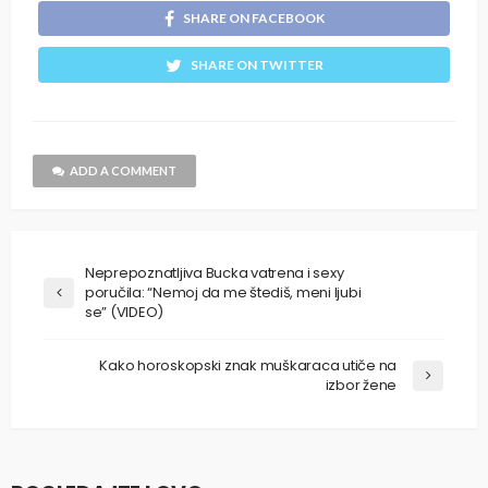
SHARE ON FACEBOOK
SHARE ON TWITTER
ADD A COMMENT
Neprepoznatljiva Bucka vatrena i sexy
poručila: “Nemoj da me štediš, meni ljubi
se” (VIDEO)
Kako horoskopski znak muškaraca utiče na
izbor žene