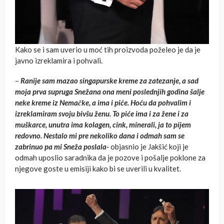
Kako se i sam uverio u moć tih proizvoda poželeo je da je
javno izreklamira i pohvali.
–
Ranije sam mazao singapurske kreme za zatezanje, a sad
moja prva supruga Snežana ona meni poslednjih godina šalje
neke kreme iz Nemačke, a ima i piće. Hoću da pohvalim i
izreklamiram svoju bivšu ženu. To piće ima i za žene i za
muškarce, unutra ima kolagen, cink, minerali, ja to pijem
redovno. Nestalo mi pre nekoliko dana i odmah sam se
zabrinuo pa mi Sneža poslala-
objasnio je Jakšić koji je
odmah uposlio saradnika da je pozove i pošalje poklone za
njegove goste u emisiji kako bi se uverili u kvalitet.