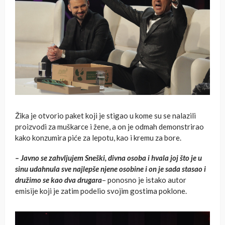
Žika je otvorio paket koji je stigao u kome su se nalazili
proizvodi za muškarce i žene, a on je odmah demonstrirao
kako konzumira piće za lepotu, kao i kremu za bore.
– Javno se zahvljujem Sneški, divna osoba i hvala joj što je u
sinu udahnula sve najlepše njene osobine i on je sada stasao i
družimo se kao dva drugara
– ponosno je istako autor
emisije koji je zatim podelio svojim gostima poklone.