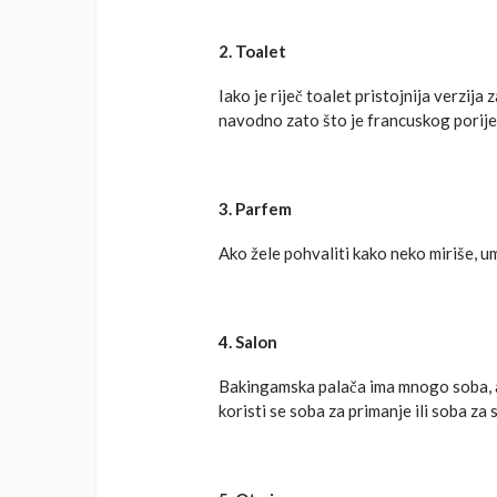
2. Toalet
Iako je riječ toalet pristojnija verzij
navodno zato što je francuskog porije
3. Parfem
Ako žele pohvaliti kako neko miriše, umj
4. Salon
Bakingamska palača ima mnogo soba, ali
koristi se soba za primanje ili soba za 