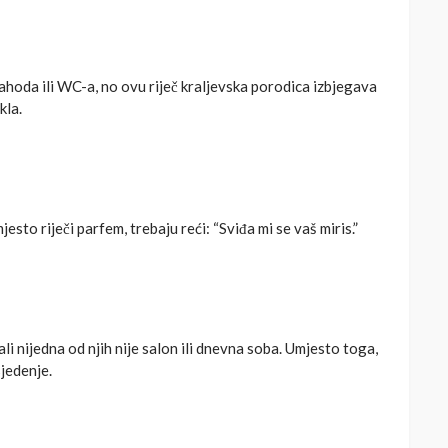
a zahoda ili WC-a, no ovu riječ kraljevska porodica izbjegava
kla.
esto riječi parfem, trebaju reći: “Sviđa mi se vaš miris.”
 nijedna od njih nije salon ili dnevna soba. Umjesto toga,
sjedenje.