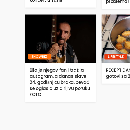
koncert u Tuzli!
problema!
SHOWBIZ
LIFESTYLE
Bila je njegov fan i tražila
RECEPT DANA
autogram, a danas slave
gotovi za 
24. godišnjicu braka, pevač
se oglasio uz dirljivu poruku
FOTO