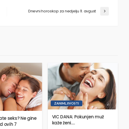
Dnevni horoskop za nedjelju 11. avgust
ZANIMLJIVOSTI
VIC DANA: Pokunjen muž
te seks? Ne gine
kaže ženi….
d ovih 7