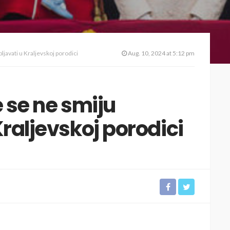
bljavati u Kraljevskoj porodici
Aug. 10, 2024 at 5:12 pm
e se ne smiju
Kraljevskoj porodici