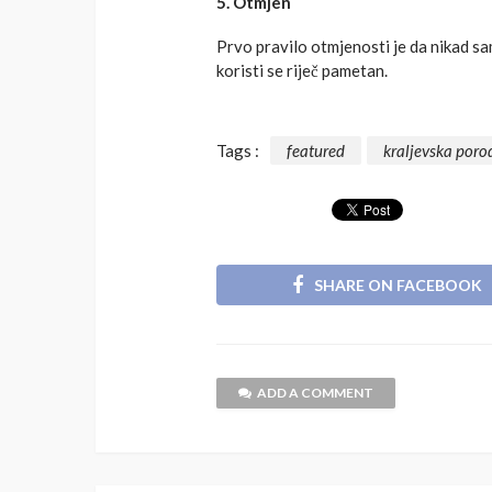
5. Otmjen
Prvo pravilo otmjenosti je da nikad sa
koristi se riječ pametan.
Tags :
featured
kraljevska poro
SHARE ON FACEBOOK
ADD A COMMENT