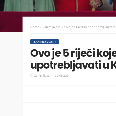
Home
Zanimljivosti
Ovo je 5 riječi koje se ne smiju upotre
ZANIMLJIVOSTI
Ovo je 5 riječi koj
upotrebljavati u 
Zanimljivosti
10/08/2024