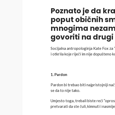
Poznato je da kra
poput običnih smr
mnogima nezamis
govoriti na drugi
Socijalna antropologinja Kate Fox za “
i otkrila koje riječi im nije dopušteno k
1. Pardon
Pardon bi trebao biti najpristojniji na
se da to nije tako.
Umjesto toga, trebali biste reći “oprost
pretvarati da ste čuli, kimnuti i nasmije