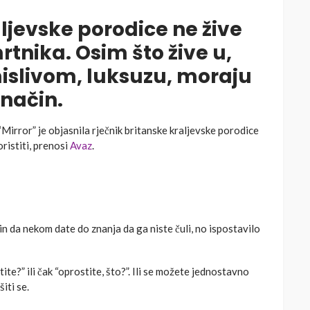
ljevske porodice ne žive
tnika. Osim što žive u,
livom, luksuzu, moraju
 način.
Mirror” je objasnila rječnik britanske kraljevske porodice
oristiti, prenosi
Avaz
.
čin da nekom date do znanja da ga niste čuli, no ispostavilo
ite?” ili čak “oprostite, što?”. Ili se možete jednostavno
šiti se.