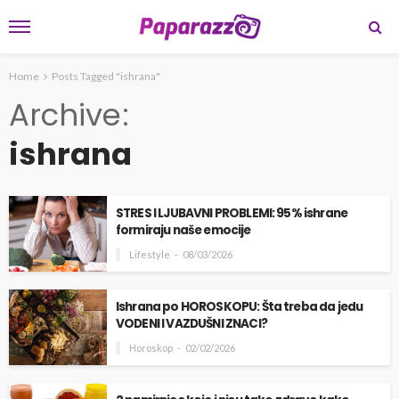
Home
Posts Tagged "ishrana"
Archive
ishrana
STRES I LJUBAVNI PROBLEMI: 95% ishrane
formiraju naše emocije
Lifestyle
08/03/2026
Ishrana po HOROSKOPU: Šta treba da jedu
VODENI I VAZDUŠNI ZNACI?
Horoskop
02/02/2026