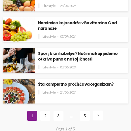
Lifestyle
28/04/2025
Namirnice koje sadrže više vitamina C od
narandže
Lifestyle
07/07/2024
Spori, brzi ili izbirljivi? Način na koji jedemo
otkriva puno o našoj ličnosti
Lifestyle
03/06/2024
Šta kompletno pročišćava organizam?
Lifestyle
24/05/2024
1
2
3
…
5
Page 1 of 5