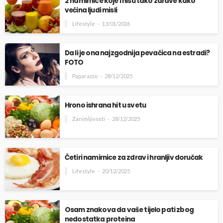
2 namirnice koje i nisu tako zdrave kako
većina ljudi misli
Lifestyle
13/01/2026
Da li je ona najzgodnija pevačica na estradi?
FOTO
Paparazzo
28/12/2025
Hrono ishrana hit u svetu
Zanimljivosti
28/12/2025
Četiri namirnice za zdrav i hranljiv doručak
Lifestyle
20/12/2025
Osam znakova da vaše tijelo pati zbog
nedostatka proteina