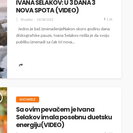
IVANA SELAKOV: U 3 DANA 3
NOVA SPOTA (VIDEO)
1.1k
Showbiz
14/04/2021
Jedno je baš iznenađenjeNakon skoro godinu dana
diskografske pauze, Ivana Selakov rešila je da svoju
publiku iznenadi sa čak tri nova...
SHOWBIZ
Sa ovim pevačem je Ivana
Selakov imala posebnu duetsku
energiju(VIDEO)