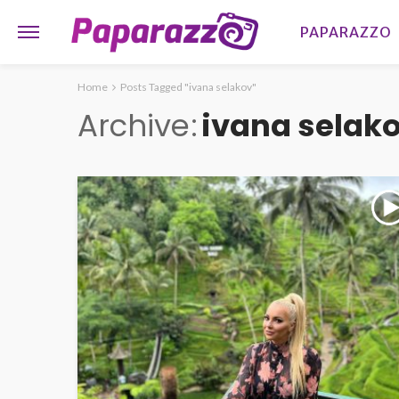
PAPARAZZO
Home
Posts Tagged "ivana selakov"
Archive
ivana selak