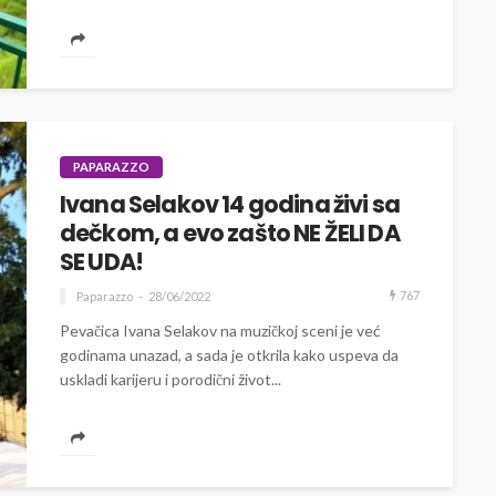
PAPARAZZO
Ivana Selakov 14 godina živi sa
dečkom, a evo zašto NE ŽELI DA
SE UDA!
767
Paparazzo
28/06/2022
Pevačica Ivana Selakov na muzičkoj sceni je već
godinama unazad, a sada je otkrila kako uspeva da
uskladi karijeru i porodični život...