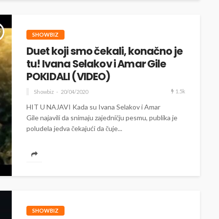
SHOWBIZ
Duet koji smo čekali, konačno je
tu! Ivana Selakov i Amar Gile
POKIDALI (VIDEO)
1.5k
Showbiz
20/04/2020
HIT U NAJAVI Kada su Ivana Selakov i Amar
Gile najavili da snimaju zajedničju pesmu, publika je
poludela jedva čekajući da čuje...
SHOWBIZ