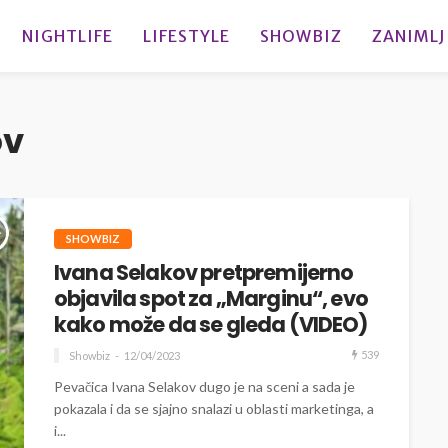
NIGHTLIFE
LIFESTYLE
SHOWBIZ
ZANIMLJ
ov
SHOWBIZ
Ivana Selakov pretpremijerno
objavila spot za „Marginu“, evo
kako može da se gleda (VIDEO)
539
Showbiz
12/04/2023
Pevačica Ivana Selakov dugo je na sceni a sada je
pokazala i da se sjajno snalazi u oblasti marketinga, a
i...