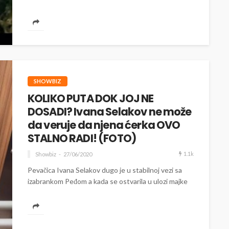
SHOWBIZ
KOLIKO PUTA DOK JOJ NE
DOSADI? Ivana Selakov ne može
da veruje da njena ćerka OVO
STALNO RADI! (FOTO)
1.1k
Showbiz
27/06/2020
Pevačica Ivana Selakov dugo je u stabilnoj vezi sa
izabrankom Peđom a kada se ostvarila u ulozi majke
svaki slobodan trenutak...