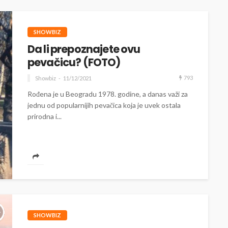
SHOWBIZ
Da li prepoznajete ovu
pevačicu? (FOTO)
793
Showbiz
11/12/2021
Rođena je u Beogradu 1978. godine, a danas važi za
jednu od popularnijih pevačica koja je uvek ostala
prirodna i...
SHOWBIZ