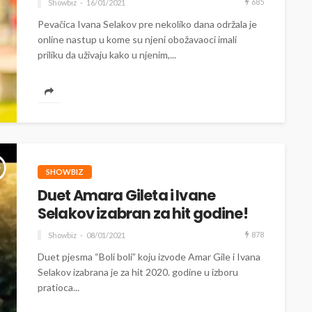
685
Showbiz
16/01/2021
Pevačica Ivana Selakov pre nekoliko dana održala je
online nastup u kome su njeni obožavaoci imali
priliku da uživaju kako u njenim,...
SHOWBIZ
Duet Amara Gileta i Ivane
Selakov izabran za hit godine!
878
Showbiz
08/01/2021
Duet pjesma “Boli boli” koju izvode Amar Gile i Ivana
Selakov izabrana je za hit 2020. godine u izboru
pratioca...