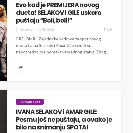
Evo kad je PREMIJERA novog
dueta! SELAKOV i GILE uskoro
puštaju “Boli, boli!”
3.5k
Showbiz
15/04/2020
PRELOMILI Zajedničke kadrove za spot novog
dueta Ivana Selakov i Amar Gile snimili su
neposredno pre početka vanrednog stanja. Zbog...
PAPARAZZO
IVANA SELAKOV i AMAR GILE:
Pesmu još ne puštaju, a ovako je
bilo na snimanju SPOTA!