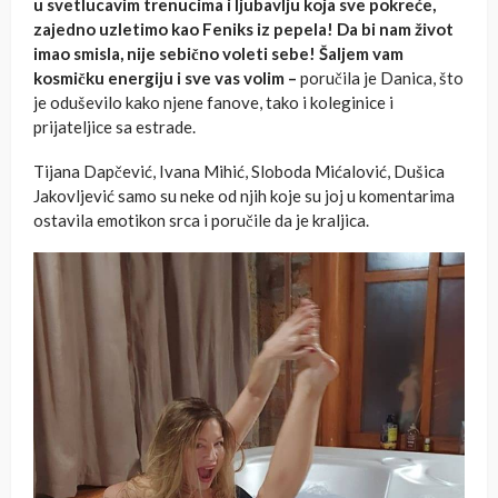
u svetlucavim trenucima i ljubavlju koja sve pokreće,
zajedno uzletimo kao Feniks iz pepela! Da bi nam život
imao smisla, nije sebično voleti sebe!
Šaljem vam
kosmičku energiju i sve vas volim –
poručila je Danica, što
je oduševilo kako njene fanove, tako i koleginice i
prijateljice sa estrade.
Tijana Dapčević, Ivana Mihić, Sloboda Mićalović, Dušica
Jakovljević samo su neke od njih koje su joj u komentarima
ostavila emotikon srca i poručile da je kraljica.