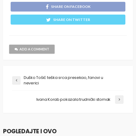
SHARE ON FACEBOOK
SHARE ON TWITTER
ADD A COMMENT
Duško Tošić teška srca presekao, fanovi u
neverici
Ivana Korab pokazala trudnički stomak
POGLEDAJTE I OVO