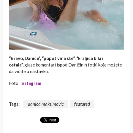
“Bravo, Danice”, “poput vina ste”, “kraljica bila i
ostala”,
glase komentari ispod Daničinih fotki koje možete
da vidite u nastavku.
Foto:
Instagram
Tags :
danica maksimovic
featured