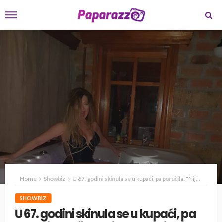
Home
Showbiz
U 67. godini skinula se u kupaći, pa poručila: “Nije sebično voleti sebe”
SHOWBIZ
U 67. godini skinula se u kupaći, pa