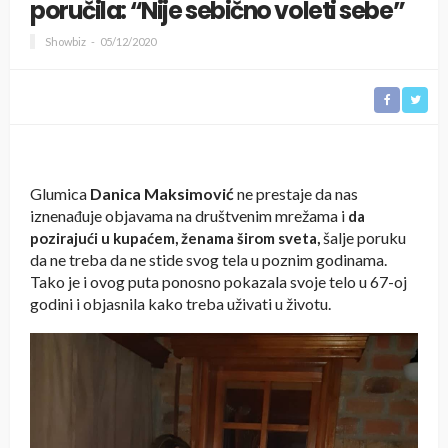
poručila: “Nije sebično voleti sebe”
Showbiz
05/12/2020
Glumica
Danica Maksimović
ne prestaje da nas
iznenađuje objavama na društvenim mrežama i
da
šalje poruku
pozirajući u kupaćem, ženama širom sveta,
da ne treba da ne stide svog tela u poznim godinama.
Tako je i ovog puta ponosno pokazala svoje telo u 67-oj
godini i objasnila kako treba uživati u životu.