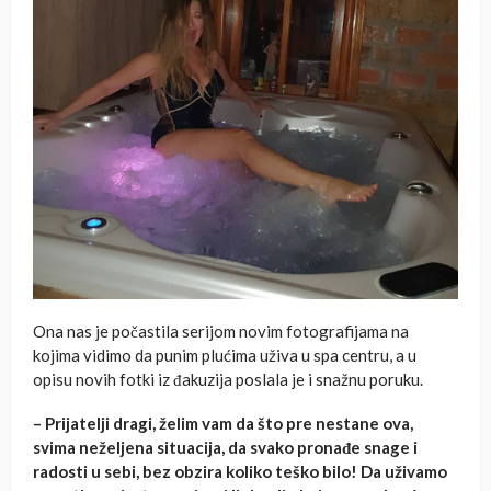
Ona nas je počastila serijom novim fotografijama na
kojima vidimo da punim plućima uživa u spa centru, a u
opisu novih fotki iz đakuzija poslala je i snažnu poruku.
– Prijatelji dragi, želim vam da što pre nestane ova,
svima neželjena situacija, da svako pronađe snage i
radosti u sebi, bez obzira koliko teško bilo! Da uživamo