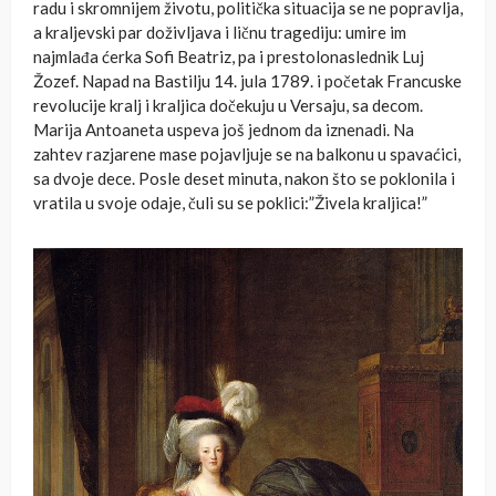
radu i skromnijem životu, politička situacija se ne popravlja,
a kraljevski par doživljava i ličnu tragediju: umire im
najmlađa ćerka Sofi Beatriz, pa i prestolonaslednik Luj
Žozef. Napad na Bastilju 14. jula 1789. i početak Francuske
revolucije kralj i kraljica dočekuju u Versaju, sa decom.
Marija Antoaneta uspeva još jednom da iznenadi. Na
zahtev razjarene mase pojavljuje se na balkonu u spavaćici,
sa dvoje dece. Posle deset minuta, nakon što se poklonila i
vratila u svoje odaje, čuli su se poklici:”Živela kraljica!”