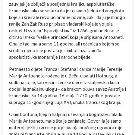
zauvijek je obilježila posljednju kraljicu aspolutističke
Francuske iako se smatra da je to samo jedna od anegdota
koje su kreirale revolucionarne novine, čak i da ju je mnogo
ranije Žan Žak Ruso pripisao vladarski koja je voljela
raskoš. U svojim “Ispovijestima” iz 1766. godine Ruso je
citirao izreku “velike princeze”, koja je pripisana Antoaneti.
Ona je tad imala samo 11 godina, ali rečenica s kojom se
srodilo njeno ime postala je simbol jaza između
apsolutističke monarhije i narodne bijede.
Petnaesto dijete Franca I Stefana i carice Marije Terezije,
Marija Antoaneta rođena je u Beču, u palati Hofburg, a
sudbina joj je, kao većini ženske djece iz kraljevskih kuća
dodjelila značajnu ulogu – da brakom očuva savez Austrije i
Francuske. Sa 14 godina, 16. maja 1770. godine, postaje
supruga 15-godišnjeg Luja XVI, unuka francuskog kralja.
Osim bontona, lijepih haljina i uživanja u bogatstvu mladu
Mariju Antoanetu malo šta je zanimalo. Govorila je samo
maternji jezik, u vreme potpisivanja bračnog ugovora nije
znala ni francuske običaje, ali sa 14 kočija, ostavljajući sve