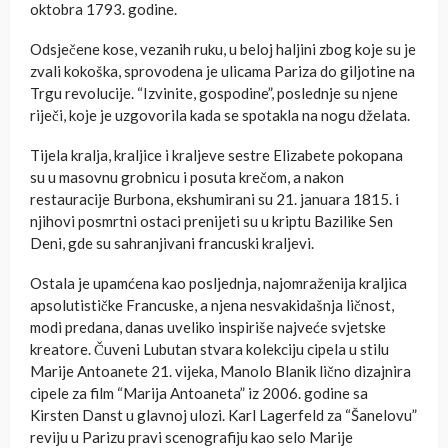
oktobra 1793. godine.
Odsječene kose, vezanih ruku, u beloj haljini zbog koje su je
zvali kokoška, sprovodena je ulicama Pariza do giljotine na
Trgu revolucije. “Izvinite, gospodine”, poslednje su njene
riječi, koje je uzgovorila kada se spotakla na nogu dželata.
Tijela kralja, kraljice i kraljeve sestre Elizabete pokopana
su u masovnu grobnicu i posuta krečom, a nakon
restauracije Burbona, ekshumirani su 21. januara 1815. i
njihovi posmrtni ostaci prenijeti su u kriptu Bazilike Sen
Deni, gde su sahranjivani francuski kraljevi.
Ostala je upamćena kao posljednja, najomraženija kraljica
apsolutističke Francuske, a njena nesvakidašnja ličnost,
modi predana, danas uveliko inspiriše najveće svjetske
kreatore. Čuveni Lubutan stvara kolekciju cipela u stilu
Marije Antoanete 21. vijeka, Manolo Blanik lično dizajnira
cipele za film “Marija Antoaneta” iz 2006. godine sa
Kirsten Danst u glavnoj ulozi. Karl Lagerfeld za “Šanelovu”
reviju u Parizu pravi scenografiju kao selo Marije