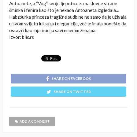
Antoanete, a “Vog” svoje ljepotice za naslovne strane
šminka i fenira kao što je nekada Antoaneta izgledala…
Habzburka princeza tragične sudbine ne samo da je uživala
u svom svijetu luksuza i elegancije, već je imala ponešto da
ostavi i kao inpsiraciju savremenim ženama.
Izvor: blic.rs
SHARE ON FACEBOOK
SHARE ON TWITTER
ADD A COMMENT