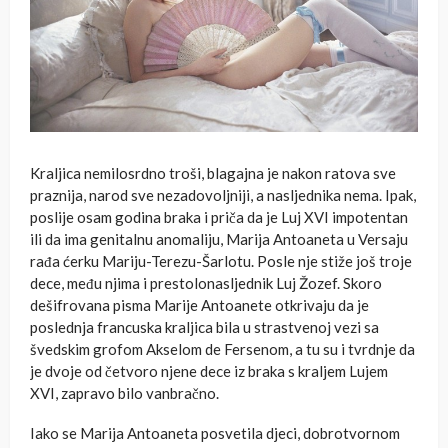
Kraljica nemilosrdno troši, blagajna je nakon ratova sve
praznija, narod sve nezadovoljniji, a nasljednika nema. Ipak,
poslije osam godina braka i priča da je Luj XVI impotentan
ili da ima genitalnu anomaliju, Marija Antoaneta u Versaju
rađa ćerku Mariju-Terezu-Šarlotu. Posle nje stiže još troje
dece, među njima i prestolonasljednik Luj Žozef. Skoro
dešifrovana pisma Marije Antoanete otkrivaju da je
poslednja francuska kraljica bila u strastvenoj vezi sa
švedskim grofom Akselom de Fersenom, a tu su i tvrdnje da
je dvoje od četvoro njene dece iz braka s kraljem Lujem
XVI, zapravo bilo vanbračno.
Iako se Marija Antoaneta posvetila djeci, dobrotvornom