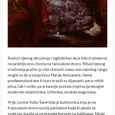
Raskoš njenog okruženja i izgleda kao da je bila srazmjerna
nezanimljivošću života na fancuskom dvoru. Ritual njenog
sređivanja pratilo je više služavki, samo one najvišeg ranga
mogle su da sređuju kosu Marije Antoanete. Njene
predimenzionirane frizure krasili su dijamanti, pera retkih
ptica, čak i voćke, pa je kasnije postala inspiracija mnogim
modernim umjetnicima, stilistima, modnim magovima.
Prije čuvene Koko Šanel bila je buntovnica koja je na
francuskom dvoru nosila pantalone kada bi jahala sa
svekrom, bunila se na preuske korsete na haljinama. Moda