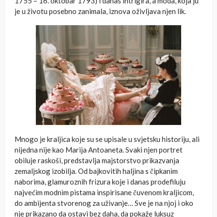
1755 – 16. oktobar 1793) i danas intrigira, a moda, koja ju
je u životu posebno zanimala, iznova oživljava njen lik.
Mnogo je kraljica koje su se upisale u svjetsku historiju, ali
nijedna nije kao Marija Antoaneta. Svaki njen portret
obiluje raskoši, predstavlja majstorstvo prikazvanja
zemaljskog izobilja. Od bajkovitih haljina s čipkanim
naborima, glamuroznih frizura koje i danas prodefiluju
najvećim modnim pistama inspirisane čuvenom kraljicom,
do ambijenta stvorenog za uživanje… Sve je na njoj i oko
nje prikazano da ostavi bez daha, da pokaže luksuz