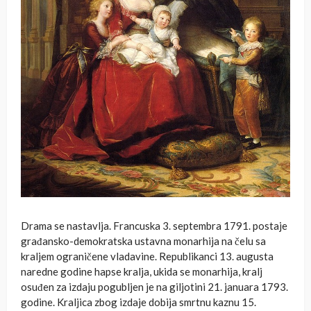
Drama se nastavlja. Francuska 3. septembra 1791. postaje
građansko-demokratska ustavna monarhija na čelu sa
kraljem ograničene vladavine. Republikanci 13. augusta
naredne godine hapse kralja, ukida se monarhija, kralj
osuđen za izdaju pogubljen je na giljotini 21. januara 1793.
godine. Kraljica zbog izdaje dobija smrtnu kaznu 15.