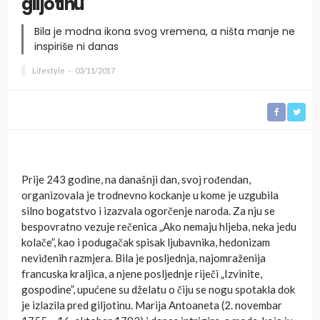
giljotinu
Bila je modna ikona svog vremena, a ništa manje ne
inspiriše ni danas
Lifestyle
03/11/2017
Prije 243 godine, na današnji dan, svoj rođendan,
organizovala je trodnevno kockanje u kome je uzgubila
silno bogatstvo i izazvala ogorčenje naroda. Za nju se
bespovratno vezuje rečenica „Ako nemaju hljeba, neka jedu
kolače”, kao i podugačak spisak ljubavnika, hedonizam
neviđenih razmjera. Bila je posljednja, najomraženija
francuska kraljica, a njene posljednje riječi „Izvinite,
gospodine”, upućene su dželatu o čiju se nogu spotakla dok
je izlazila pred giljotinu. Marija Antoaneta (2. novembar