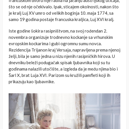
francuskom dvoru nije radila na jačanju austrijskog uticaja,
što se od nje očekivalo. Ipak, sticajem okolnosti, nakon što
je kralj Luj XV umro od velikih boginja 10. maja 1774, sa
samo 19 godina postaje francuska kraljica, Luj XVI kralj.
Iste godine šokira rasipništvom, na svoj rođendan 2.
novembra organizuje trodnevno kockanje sa vrhunskim
evropskim kockarima i gubi ogromnu sumu novca.
Rezidencija Trijanon kraj Versaja, napravljena prema njenoj
želji, bila je samo jedna u nizu njenih rasipničkih hirova. U
dnevniku beleži podugačak spisak ljubavnika koji su tu
godinama nalazili utočište, a izgleda da je među njima bio i
Šarl X, brat Luja XVI. Parizom su kružili pamfleti koji ih
prikazuju kao ljubavnike.