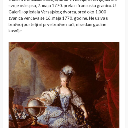
svoje osim psa, 7. maja 1770. prelazi francusku granicu. U
Galeriji ogledala Versajskog dvorca, pred oko 1.000
zvanica venčava se 16. maja 1770. godine. Ne uživa u
bračnoj postelji ni prve bračne noći, ni sedam godine
kasnije.