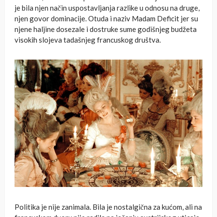
je bila njen način uspostavljanja razlike u odnosu na druge,
njen govor dominacije. Otuda i naziv Madam Deficit jer su
njene haljine dosezale i dostruke sume godišnjeg budžeta
visokih slojeva tadašnjeg francuskog društva.
Politika je nije zanimala. Bila je nostalgična za kućom, ali na