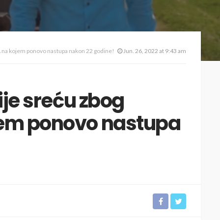
LA na kojem ponovo nastupa nakon 22 godine!
Jun. 26, 2022 at 9:43 am
ije sreću zbog
jem ponovo nastupa