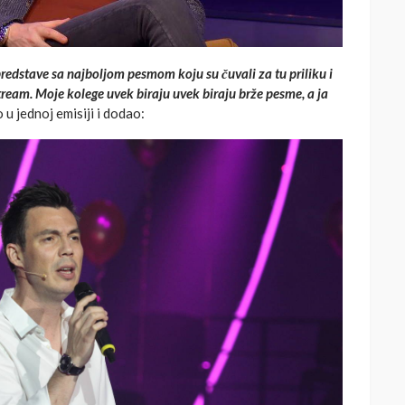
 predstave sa najboljom pesmom koju su čuvali za tu priliku i
ream. Moje kolege uvek biraju uvek biraju brže pesme, a ja
 u jednoj emisiji i dodao: