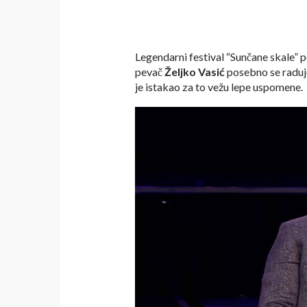
Legendarni festival “Sunčane skale” 
pevač
Željko Vasić
posebno se raduje
je istakao za to vežu lepe uspomene.