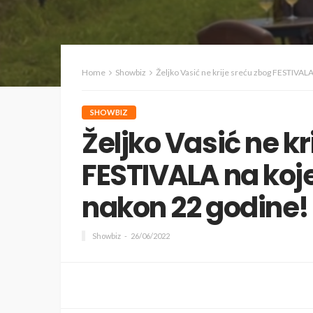
Home
Showbiz
Željko Vasić ne krije sreću zbog FESTIVA
SHOWBIZ
Željko Vasić ne kr
FESTIVALA na ko
nakon 22 godine!
Showbiz
26/06/2022