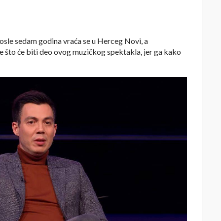
posle sedam godina vraća se u Herceg Novi, a
 što će biti deo ovog muzičkog spektakla, jer ga kako