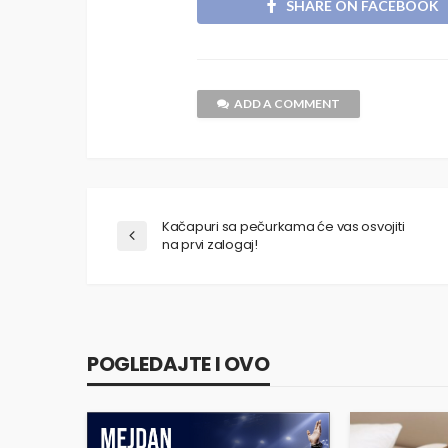
SHARE ON FACEBOOK
ADD A COMMENT
Kačapuri sa pečurkama će vas osvojiti
na prvi zalogaj!
POGLEDAJTE I OVO