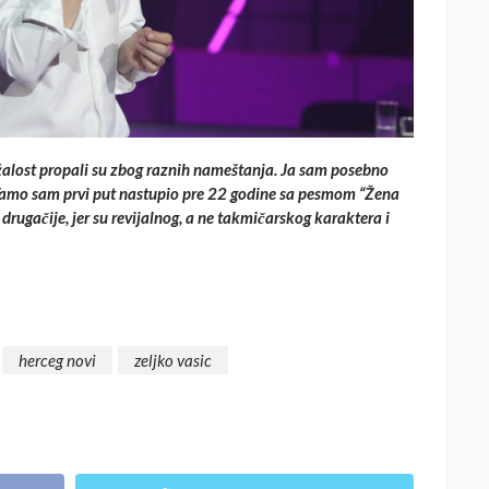
ažalost propali su zbog raznih nameštanja. Ja sam posebno
 Tamo sam prvi put nastupio pre 22 godine sa pesmom “Žena
e drugačije, jer su revijalnog, a ne takmičarskog karaktera i
herceg novi
zeljko vasic