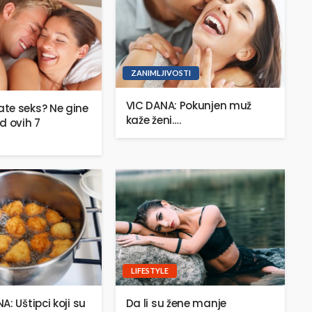
ZANIMLJIVOSTI
VIC DANA: Pokunjen muž
te seks? Ne gine
kaže ženi….
d ovih 7
LIFESTYLE
: Uštipci koji su
Da li su žene manje