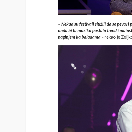
– Nekad su festivali služili da se pevači
onda bi ta muzika postala trend i mainst
naginjem ka baladama –
rekao je Željko