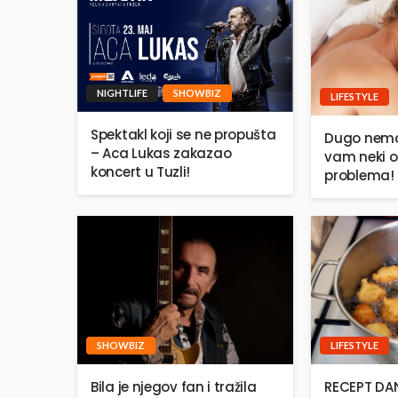
NIGHTLIFE
SHOWBIZ
LIFESTYLE
Spektakl koji se ne propušta
Dugo nema
– Aca Lukas zakazao
vam neki o
koncert u Tuzli!
problema!
SHOWBIZ
LIFESTYLE
Bila je njegov fan i tražila
RECEPT DANA