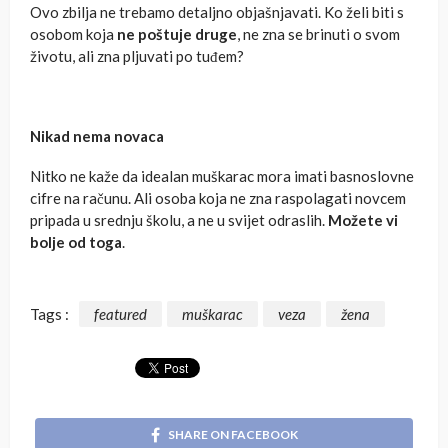
Ovo zbilja ne trebamo detaljno objašnjavati. Ko želi biti s
osobom koja
ne poštuje druge
, ne zna se brinuti o svom
životu, ali zna pljuvati po tuđem?
Nikad nema novaca
Nitko ne kaže da idealan muškarac mora imati basnoslovne
cifre na računu. Ali osoba koja ne zna raspolagati novcem
pripada u srednju školu, a ne u svijet odraslih.
Možete vi
bolje od toga
.
Tags :
featured
muškarac
veza
žena
SHARE ON FACEBOOK