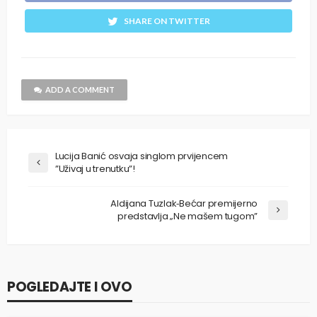
SHARE ON TWITTER
ADD A COMMENT
Lucija Banić osvaja singlom prvijencem
”Uživaj u trenutku”!
Aldijana Tuzlak‑Bećar premijerno
predstavlja „Ne mašem tugom”
POGLEDAJTE I OVO