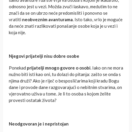
samo avanture i da ste vi prva osoba s kojom je ikada bio,
odnosno jest u vezi. Možda zvuči laskavo, međutim to ne
znači da se on ubrzo neće predomisliti i ponovno se
vratiti
neobveznim avanturama
. Isto tako, vrlo je moguće
da neće znati razlikovati ponašanje osobe koja je u vezi i
koja nije.
Njegovi prijatelji nisu dobre osobe
Ponekad
prijatelji mnogo govore o osobi
. Iako on ne mora
nužno biti isti kao oni, tu dolazi do pitanja: zašto se onda s
njima druži? Ako je riječ o besposličarima koji kradu Bogu
dane i provode dane razgovarajući o nebitnim stvarima, on
vjerovatno uživa u tome. Je li to osoba s kojom želite
provesti ostatak života?
Neodgovoran je i nepristojan