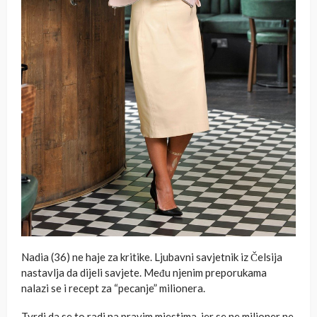
Nadia (36) ne haje za kritike. Ljubavni savjetnik iz Čelsija
nastavlja da dijeli savjete. Među njenim preporukama
nalazi se i recept za “pecanje” milionera.
Tvrdi da se to radi na pravim mjestima, jer se ne milioner ne