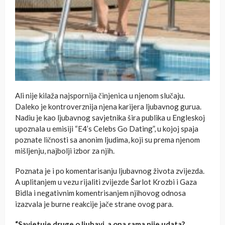
Ali nije kilaža najspornija činjenica u njenom slučaju.
Daleko je kontroverznija njena karijera ljubavnog gurua.
Nadiu je kao ljubavnog savjetnika šira publika u Engleskoj
upoznala u emisiji “E4’s Celebs Go Dating”, u kojoj spaja
poznate ličnosti sa anonim ljudima, koji su prema njenom
mišljenju, najbolji izbor za njih.
Poznata je i po komentarisanju ljubavnog života zvijezda.
A uplitanjem u vezu rijaliti zvijezde Šarlot Krozbi i Gaza
Bidla i negativnim komentrisanjem njihovog odnosa
izazvala je burne reakcije jače strane ovog para.
“Savjetuje druge o ljubavi, a ona sama nije udata?