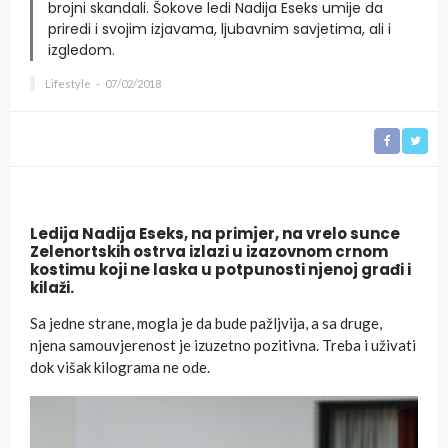
brojni skandali. Šokove ledi Nadija Eseks umije da
priredi i svojim izjavama, ljubavnim savjetima, ali i
izgledom.
Lifestyle
07/02/2018
Ledija Nadija Eseks, na primjer, na vrelo sunce
Zelenortskih ostrva izlazi u izazovnom crnom
kostimu koji ne laska u potpunosti njenoj građi i
kilaži.
Sa jedne strane, mogla je da bude pažljvija, a sa druge,
njena samouvjerenost je izuzetno pozitivna. Treba i uživati
dok višak kilograma ne ode.