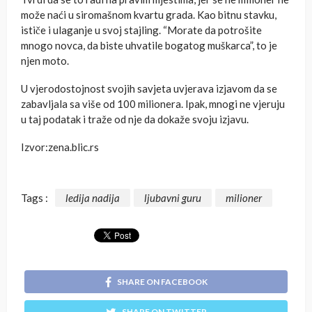
može naći u siromašnom kvartu grada. Kao bitnu stavku,
ističe i ulaganje u svoj stajling. “Morate da potrošite
mnogo novca, da biste uhvatile bogatog muškarca”, to je
njen moto.
U vjerodostojnost svojih savjeta uvjerava izjavom da se
zabavljala sa više od 100 milionera. Ipak, mnogi ne vjeruju
u taj podatak i traže od nje da dokaže svoju izjavu.
Izvor:zena.blic.rs
Tags :
ledija nadija
ljubavni guru
milioner
SHARE ON FACEBOOK
SHARE ON TWITTER