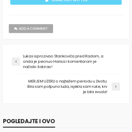
ADD A COMMENT
Lukas isprozivao Stankovića pred Radom, a
onda je pecnuo Harisa i komentarom je
načisto šokirao!
MERJEM UZERLI o najtežem periodu u životu:
Bila sam potpuno luda, isjekla sam ruke, krv
je bila svuda!
POGLEDAJTE I OVO